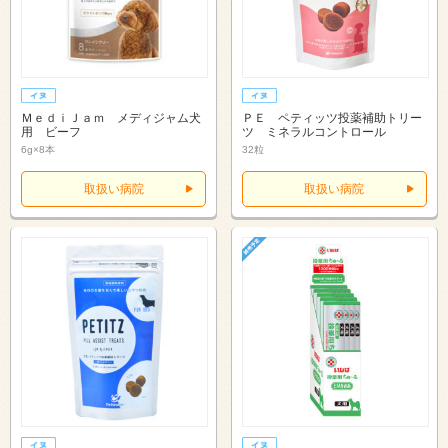
ＭｅｄｉＪａｍ メディジャム犬
ＰＥ ペティッツ投薬補助トリー
用 ビーフ
ツ ミネラルコントロール
6g×8本
32粒
取扱い病院
取扱い病院