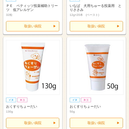
ＰＥ ペティッツ投薬補助トリー
いなば 犬用ちゅーる投薬用 と
ツ 低アレルゲン
りささみ
32粒
12g×20本 (ペースト)
取扱い病院
取扱い病院
おくすりちょーだい
おくすりちょーだい
130g
50g
取扱い病院
取扱い病院