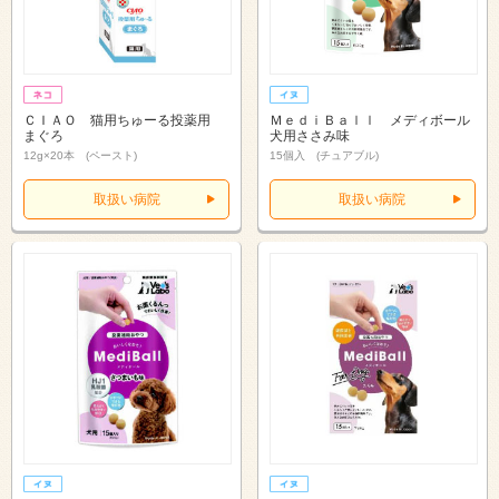
ＣＩＡＯ 猫用ちゅーる投薬用
ＭｅｄｉＢａｌｌ メディボール
まぐろ
犬用ささみ味
12g×20本 (ペースト)
15個入 (チュアブル)
取扱い病院
取扱い病院