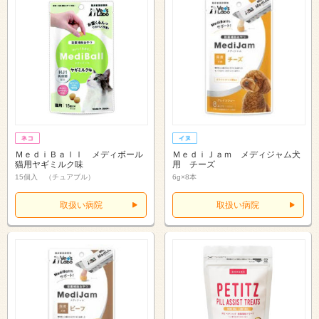
ＭｅｄｉＢａｌｌ メディボール
ＭｅｄｉＪａｍ メディジャム犬
猫用ヤギミルク味
用 チーズ
15個入 （チュアブル）
6g×8本
取扱い病院
取扱い病院