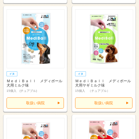
ＭｅｄｉＢａｌｌ メディボール
ＭｅｄｉＢａｌｌ メディボール
犬用ミルク味
犬用ヤギミルク味
15個入 (チュアブル)
15個入 （チュアブル）
取扱い病院
取扱い病院