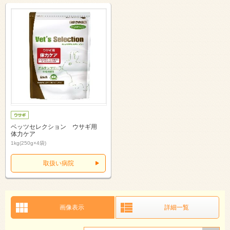
ベッツセレクション ウサギ用
体力ケア
1kg(250g×4袋)
取扱い病院
画像表示
詳細一覧