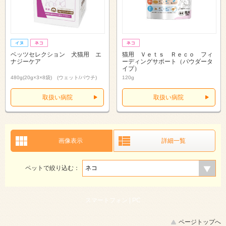
ベッツセレクション 犬猫用 エ
猫用 Ｖｅｔｓ Ｒｅｃｏ フィ
ナジーケア
ーディングサポート（パウダータ
イプ）
480g(20g×3×8袋) (ウェット/パウチ)
120g
取扱い病院
取扱い病院
画像表示
詳細一覧
ペットで絞り込む：
スマートフォン |
PC
ページトップへ