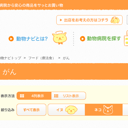
動物ナビトップ
>
フード（療法食）
>
がん
がん