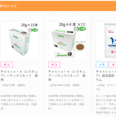
6
件あります
Ｒｅｓｃｕｒｅ（レスキュ
Ｒｅｓｃｕｒｅ（レスキュ
Ｒｅｓｃｕｒ
ア）バランスリキッド 猫
ア）バランスリキッド 猫
ア）超低脂肪
用
用
ウム
（20g×15本 (液体)）
（(20g×4本)×12袋 (液体)）
（100g (ウェ
ラ)）
自発摂取や固形物摂取が困難な
自発摂取や固形物摂取が困難な
タンパク漏出性
犬猫に給与することを目的とし
犬猫に給与することを目的とし
炎などの犬猫に
て調整された特別療法食（流動
て調整された特別療法食（流動
的として、手作
食）
食）
トに調整された
形物不使用にす