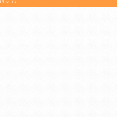
6
件あります