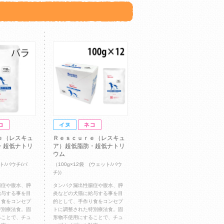
ｅ（レスキュ
Ｒｅｓｃｕｒｅ（レスキュ
・超低ナトリ
ア）超低脂肪・超低ナトリ
ウム
ット/パウチ/バ
（100g×12袋 (ウェット/パウ
チ)）
腸症や腹水、膵
タンパク漏出性腸症や腹水、膵
給与する事を目
炎などの犬猫に給与する事を目
り食をコンセプ
的として、手作り食をコンセプ
特別療法食。固
トに調整された特別療法食。固
ることで、チュ
形物不使用にすることで、チュ