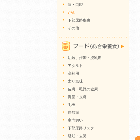
歯・口腔
がん
下部尿路疾患
その他
幼齢、妊娠・授乳期
アダルト
高齢用
太り気味
皮膚・毛艶の健康
胃腸・皮膚
毛玉
自然派
室内飼い
下部尿路リスク
避妊・去勢