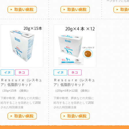
ーブタイプにも
Ｒｅｓｃｕｒｅ（レスキュ
Ｒｅｓｃｕｒｅ（レスキュ
ア）低脂肪リキッド
ア）低脂肪リキッド
（20g×15本 (液体)）
（(20g×4本)×12袋 (液体)）
下痢や軟便、膵炎などの犬猫に
下痢や軟便、膵炎などの犬猫に
給与することを目的として調製
給与することを目的として調製
された特別療法食
された特別療法食