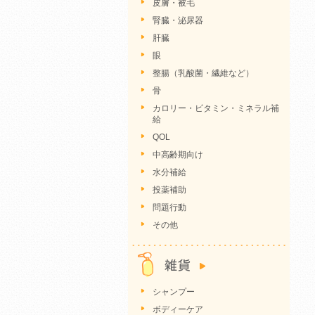
皮膚・被毛
腎臓・泌尿器
肝臓
眼
整腸（乳酸菌・繊維など）
骨
カロリー・ビタミン・ミネラル補
給
QOL
中高齢期向け
水分補給
投薬補助
問題行動
その他
シャンプー
ボディーケア