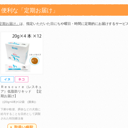
便利な「定期お届け」
定期お届け」
は、指定いただいた日にちや曜日・時間に定期的にお届けするサービ
Ｒｅｓｃｕｒｅ（レスキュ
ア）低脂肪リキッド 【定
期お届け】
（(20g×4本)×12袋 (液体)）
下痢や軟便、膵炎などの犬猫に
給与することを目的として調製
された特別療法食