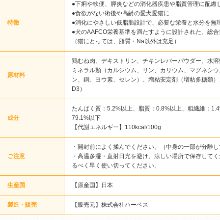
●下痢や軟便、膵炎などの消化器疾患や脂質管理に配慮
●食欲がない術後や高齢の愛犬愛猫に
特徴
●消化にやさしい低脂肪設計で、必要な栄養と水分を無
●犬のAAFCO栄養基準を満たすように設計された、総
（猫にとっては、脂質・Na以外は充足）
鶏むね肉、デキストリン、チキンレバーパウダー、水溶
ミネラル類（カルシウム、リン、カリウム、マグネシウ
原材料
ン、銅、ヨウ素、セレン）、増粘安定剤（増粘多糖類）
D3）
たんぱく質：5.2%以上、脂質：0.8%以上、粗繊維：1.
成分
79.1%以下
【代謝エネルギー】110kcal/100g
・開封前によく揉んでください。（中身の一部が分離し
ご注意
・高温多湿・直射日光を避け、涼しい場所で保存してく
るべく早く使い切ってください。
生産国
【原産国】日本
製造・販売
【販売元】株式会社ハーベス