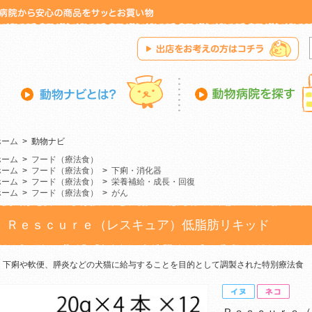
ホーム
>
動物ナビ
ホーム
>
フード（療法食）
ホーム
>
フード（療法食）
>
下痢・消化器
ホーム
>
フード（療法食）
>
栄養補給・成長・回復
ホーム
>
フード（療法食）
>
がん
Ｒｅｓｃｕｒｅ（レスキュア）低脂肪リキッド
下痢や軟便、膵炎などの犬猫に給与することを目的として調製された特別療法食