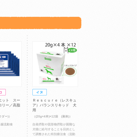
エット スー
Ｒｅｓｃｕｒｅ（レスキュ
ロリー／高脂
ア）バランスリキッド 犬
用
ウダー)）
（(20g×4本)×12袋 (液体)）
経腸流動食
自発摂取や固形物摂取が困難な
犬猫に給与することを目的とし
て調整された特別療法食（流動