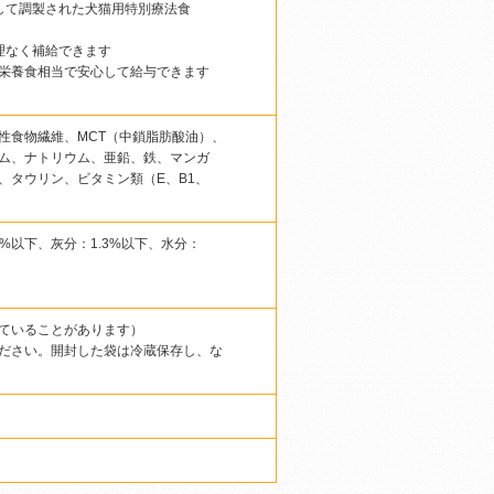
して調製された犬猫用特別療法食
理なく補給できます
合栄養食相当で安心して給与できます
性食物繊維、MCT（中鎖脂肪酸油）、
ム、ナトリウム、亜鉛、鉄、マンガ
、タウリン、ビタミン類（E、B1、
4%以下、灰分：1.3%以下、水分：
ていることがあります）
ださい。開封した袋は冷蔵保存し、な