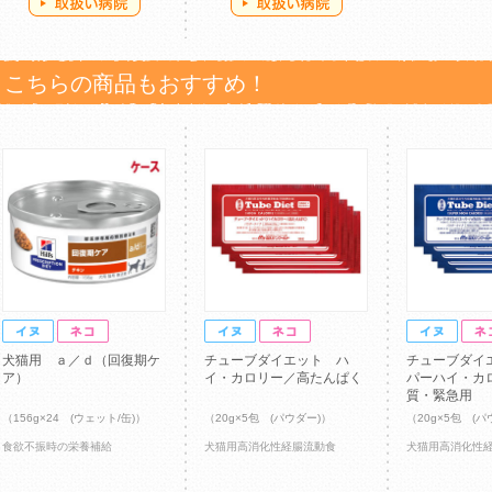
こちらの商品もおすすめ！
犬猫用 ａ／ｄ（回復期ケ
チューブダイエット ハ
チューブダイ
ア）
イ・カロリー／高たんぱく
パーハイ・カ
質・緊急用
（156g×24 (ウェット/缶)）
（20g×5包 (パウダー)）
（20g×5包 (パ
食欲不振時の栄養補給
犬猫用高消化性経腸流動食
犬猫用高消化性