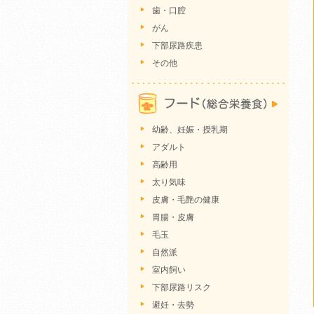
歯・口腔
がん
下部尿路疾患
その他
幼齢、妊娠・授乳期
アダルト
高齢用
太り気味
皮膚・毛艶の健康
胃腸・皮膚
毛玉
自然派
室内飼い
下部尿路リスク
避妊・去勢