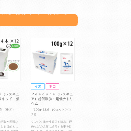
ｅ（レスキュ
Ｒｅｓｃｕｒｅ（レスキュ
リキッド 猫
ア）超低脂肪・超低ナトリ
ウム
2袋 (液体)）
（100g×12袋 (ウェット/パウ
チ)）
物摂取が困難な
タンパク漏出性腸症や腹水、膵
ことを目的とし
炎などの犬猫に給与する事を目