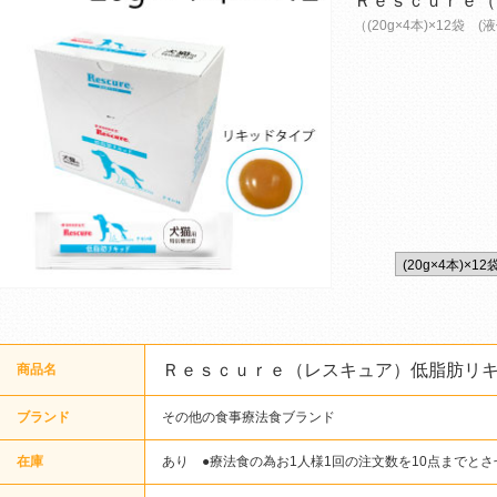
Ｒｅｓｃｕｒｅ（
（(20g×4本)×12袋 (
Ｒｅｓｃｕｒｅ（レスキュア）低脂肪リ
商品名
ブランド
その他の食事療法食ブランド
在庫
あり ●療法食の為お1人様1回の注文数を10点までと