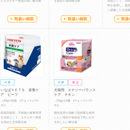
たエネルギー密度の高い療法食
を高めた猫用療法食
目的として、消
料を使用し、脂
く調整した犬用
いなばＶＥＴＳ 栄養ケ
犬猫用 エナジーバランス
ア ビーフ
ケア チキン
（40g×16袋 (ウェット/パウ
（50g×12個 (ウェット/パウ
チ)）
チ)）
疾病回復期、手術後の食事管理
慢性疾患や加齢で筋肉量を維持
を目的として、エネルギー密度
したい場合や食欲低下時におす
を高めた犬用療法食
すめしたい療法食