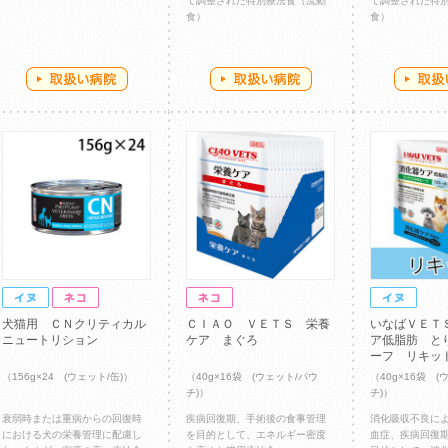
て調整された特別療法食（流動
て調整された特
食）
食）
犬猫用 ＣＮクリティカル
ＣＩＡＯ ＶＥＴＳ 栄養
いなばＶＥＴ
ニュートリション
ケア まぐろ
ア低脂肪 と
ーフ リキッ
（156g×24 (ウェット/缶)）
（40g×16袋 (ウェット/パウ
（40g×16袋 (
チ)）
チ)）
衰弱時または重病からの回復時
疾病回復期、手術後の食事管理
消化吸収不良に
における犬の栄養管理に配慮し
を目的として、エネルギー密度
血症、疾病回復