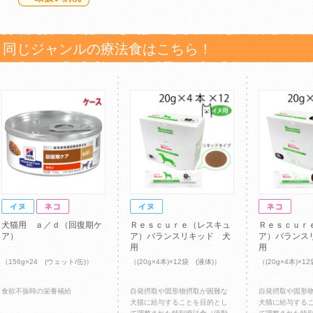
同じジャンルの療法食はこちら！
犬猫用 ａ／ｄ（回復期ケ
Ｒｅｓｃｕｒｅ（レスキュ
Ｒｅｓｃｕｒ
ア）
ア）バランスリキッド 犬
ア）バランス
用
用
（156g×24 (ウェット/缶)）
（(20g×4本)×12袋 (液体)）
（(20g×4本)×1
食欲不振時の栄養補給
自発摂取や固形物摂取が困難な
自発摂取や固形
犬猫に給与することを目的とし
犬猫に給与する