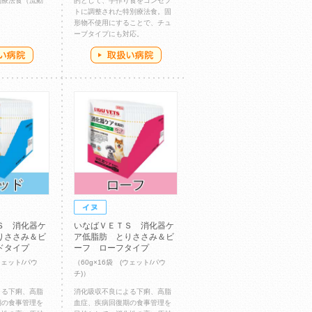
別療法食（流動
的として、手作り食をコンセプ
トに調整された特別療法食。固
形物不使用にすることで、チュ
ーブタイプにも対応。
Ｓ 消化器ケ
いなばＶＥＴＳ 消化器ケ
りささみ＆ビ
ア低脂肪 とりささみ＆ビ
ドタイプ
ーフ ローフタイプ
ウェット/パウ
（60g×16袋 (ウェット/パウ
チ)）
よる下痢、高脂
消化吸収不良による下痢、高脂
期の食事管理を
血症、疾病回復期の食事管理を