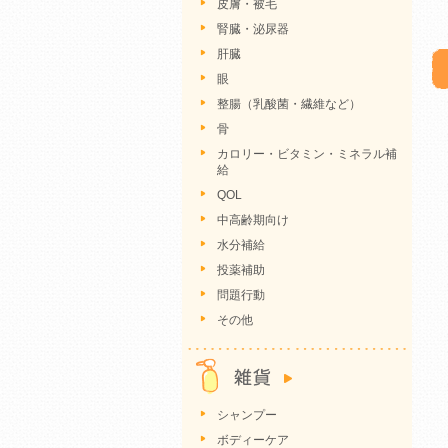
皮膚・被毛
腎臓・泌尿器
肝臓
眼
整腸（乳酸菌・繊維など）
骨
カロリー・ビタミン・ミネラル補
給
QOL
中高齢期向け
水分補給
投薬補助
問題行動
その他
シャンプー
ボディーケア