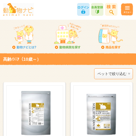
高齢/ｼﾆｱ（10歳～）
ペットで絞り込む