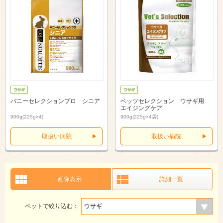
バニーセレクションプロ シニア
ベッツセレクション ウサギ用
エイジングケア
900g(225g×4)
900g(225g×4袋)
取扱い病院
取扱い病院
画像表示
詳細一覧
ペットで絞り込む：