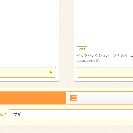
ベッツセレクション ウサギ用 
900g(225g×4袋)
む：