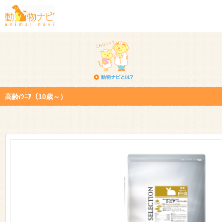
高齢/ｼﾆｱ（10歳～）