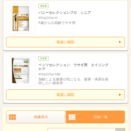
バニーセレクションプロ シニア
900g(225g×4)
5歳からの高齢ウサギ用
取扱い病院
ベッツセレクション ウサギ用 エイジング
ケア
900g(225g×4袋)
加齢による健康が気になる、健康・体調を維
持したい個体用
取扱い病院
画像表示
詳細一覧