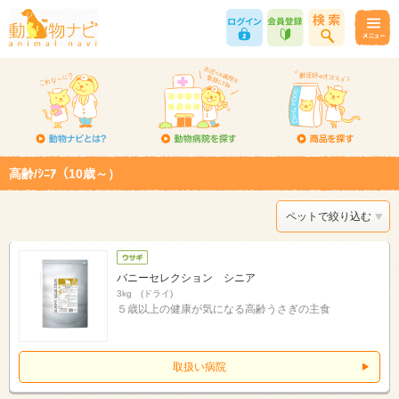
高齢/ｼﾆｱ（10歳～）
ペットで絞り込む
バニーセレクション シニア
3kg (ドライ)
５歳以上の健康が気になる高齢うさぎの主食
取扱い病院