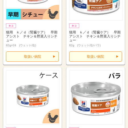
猫用 ｋ／ｄ（腎臓ケア） 早期
猫用 ｋ／ｄ（腎臓ケア） 早期
アシスト チキン＆野菜入りシチ
アシスト チキン＆野菜入りシチ
ュー
ュー
82g×24 (ウェット/缶)
82g (ウェット/缶/バラ)
取扱い病院
取扱い病院