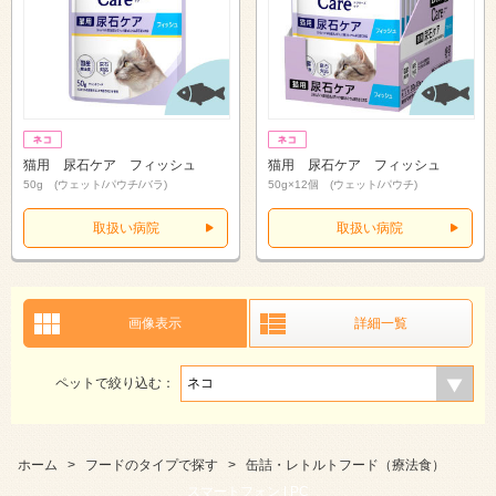
猫用 尿石ケア フィッシュ
猫用 尿石ケア フィッシュ
50g (ウェット/パウチ/バラ)
50g×12個 (ウェット/パウチ)
取扱い病院
取扱い病院
画像表示
詳細一覧
ペットで絞り込む：
ホーム
>
フードのタイプで探す
>
缶詰・レトルトフード（療法食）
スマートフォン |
PC