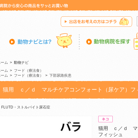
ホーム
>
動物ナビ
ホーム
>
フード（療法食）
ホーム
>
フード（療法食）
>
下部尿路疾患
猫用 ｃ／ｄ マルチケアコンフォート（尿ケア）フ
FLUTD・ストルバイト尿石症
猫用 ｃ／ｄ マ
フィッシュ