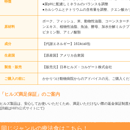
特徴
●尿pHに配慮しミネラルのバランスを調整
●カルシウムとナトリウムの含有量を調整、クエン酸カ
ポーク、フィッシュ、米、動物性油脂、コーンスターチ
原材料
ンエキス、植物性油脂、魚油、酵母、加水分解ミルクプ
ビタミン類、アミノ酸類
成分
【代謝エネルギー】161kcal/缶
生産国
【原産国】アメリカ合衆国
製造・販売
【販売元】日本ヒルズ・コルゲート株式会社
ご購入の前に
かかりつけ動物病院からのアドバイスの元、ご購入くだ
「ヒルズ満足保証」のご案内
ヒルズ製品は、安心してお使いいただくため、満足いただけない際の返金保証制度
(詳細は
Hill's公式サイト
にて)
同じジャンルの療法食はこちら！