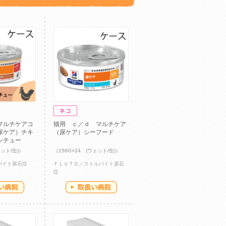
マルチケアコ
猫用 ｃ／ｄ マルチケア
尿ケア）チキ
（尿ケア）シーフード
シチュー
ェット/缶)）
（156G×24 (ウェット/缶)）
ルバイト尿石症
ＦＬＵＴＤ／ストルバイト尿石
症