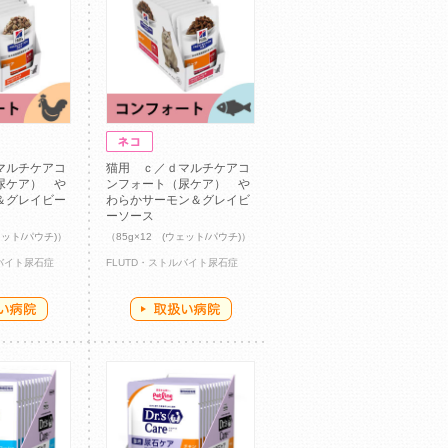
マルチケアコ
猫用 ｃ／ｄマルチケアコ
尿ケア） や
ンフォート（尿ケア） や
＆グレイビー
わらかサーモン＆グレイビ
ーソース
ェット/パウチ)）
（85g×12 (ウェット/パウチ)）
ルバイト尿石症
FLUTD・ストルバイト尿石症