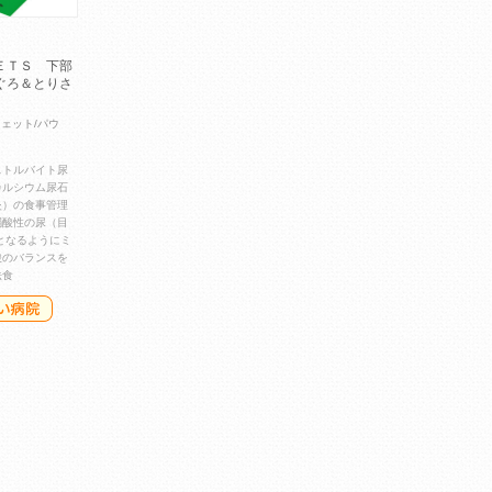
ＥＴＳ 下部
ぐろ＆とりさ
ウェット/パウ
ストルバイト尿
カルシウム尿石
炎）の食事管理
弱酸性の尿（目
4）となるようにミ
酸のバランスを
法食