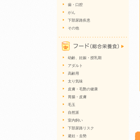
歯・口腔
がん
下部尿路疾患
その他
幼齢、妊娠・授乳期
アダルト
高齢用
太り気味
皮膚・毛艶の健康
胃腸・皮膚
毛玉
自然派
室内飼い
下部尿路リスク
避妊・去勢