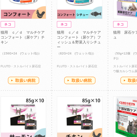
猫用 ｃ／ｄ マルチケア
猫用 ｃ／ｄ マルチケア
猫用 尿石ケ
コンフォート（尿ケア）チ
コンフォート（尿ケア）フ
ュ
キン
ィッシュ＆野菜入りシチュ
ー
（156G×24 (ウェット/缶)）
（82G×24 (ウェット/缶)）
（50g×12個 (
チ)）
FLUTD・ストルバイト尿石症
FLUTD・ストルバイト尿石症
ストルバイト尿
ウ酸カルシウム