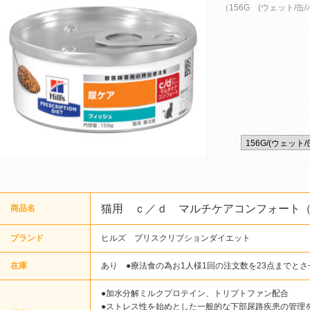
（156G (ウェット/缶/
猫用 ｃ／ｄ マルチケアコンフォート
商品名
ブランド
ヒルズ プリスクリブションダイエット
在庫
あり ●療法食の為お1人様1回の注文数を23点までと
●加水分解ミルクプロテイン、トリプトファン配合
●ストレス性を始めとした一般的な下部尿路疾患の管理