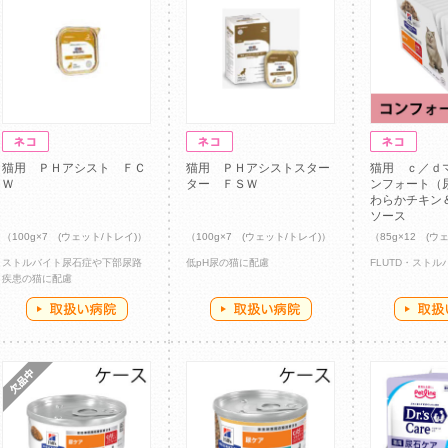
猫用 ＰＨアシスト ＦＣ
猫用 ＰＨアシストスター
猫用 ｃ／ｄ
Ｗ
ター ＦＳＷ
ンフォート（
わらかチキン
ソース
（100g×7 (ウェット/トレイ)）
（100g×7 (ウェット/トレイ)）
（85g×12 (ウ
ストルバイト尿石症や下部尿路
低pH尿の猫に配慮
FLUTD・スト
疾患の猫に配慮