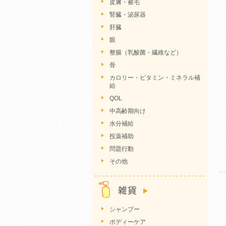
皮膚・被毛
腎臓・泌尿器
肝臓
眼
整腸（乳酸菌・繊維など）
骨
カロリー・ビタミン・ミネラル補
給
QOL
中高齢期向け
水分補給
投薬補助
問題行動
その他
シャンプー
ボディーケア