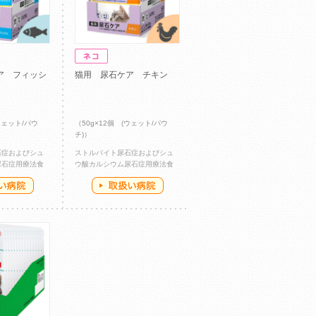
ア フィッシ
猫用 尿石ケア チキン
ウェット/パウ
（50g×12個 (ウェット/パウ
チ)）
石症およびシュ
ストルバイト尿石症およびシュ
尿石症用療法食
ウ酸カルシウム尿石症用療法食