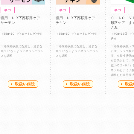
猫用 ＵＲ下部尿路ケア
猫用 ＵＲ下部尿路ケア
ＣＩＡＯ Ｖ
サーモン
チキン
尿路ケア ま
さみ
（85g×10 (ウェット/パウチ)）
（85g×10 (ウェット/パウチ)）
（40g×16袋 (
チ)）
下部尿路疾患に配慮し、適切な
下部尿路疾患に配慮し、適切な
下部尿路疾患（
尿pHになるようミネラルバラン
尿pHになるようミネラルバラン
石症、シュウ酸
スを調整
スを調整
症、突発性膀胱
を目的として、
標pH6.2～6.
ネラルとアミノ
調整した猫用療