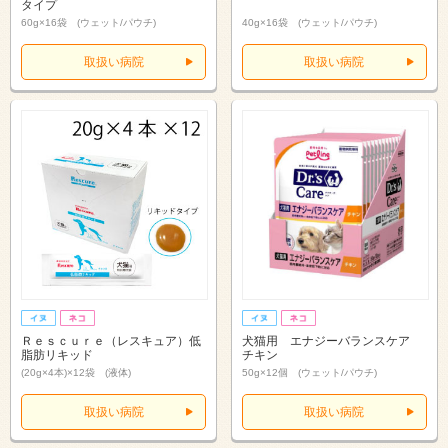
タイプ
60g×16袋 (ウェット/パウチ)
40g×16袋 (ウェット/パウチ)
取扱い病院
取扱い病院
Ｒｅｓｃｕｒｅ（レスキュア）低
犬猫用 エナジーバランスケア
脂肪リキッド
チキン
(20g×4本)×12袋 (液体)
50g×12個 (ウェット/パウチ)
取扱い病院
取扱い病院