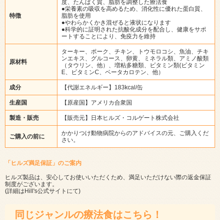
度、たんぱく質、脂肪を調整した療法食
●栄養素の吸収を高めるため、消化性に優れた蛋白質、
特徴
脂肪を使用
●やわらかくかき混ぜると液状になります
●科学的に証明された抗酸化成分を配合し、健康をサポ
ートすることにより、免疫力を維持
ターキー、ポーク、チキン、トウモロコシ、魚油、チキ
ンエキス、グルコース、卵黄、ミネラル類、アミノ酸類
原材料
（タウリン、他）、増粘多糖類、ビタミン類(ビタミン
E、ビタミンC、ベータカロテン、他）
成分
【代謝エネルギー】183kcal/缶
生産国
【原産国】アメリカ合衆国
製造・販売
【販売元】日本ヒルズ・コルゲート株式会社
かかりつけ動物病院からのアドバイスの元、ご購入くだ
ご購入の前に
さい。
「ヒルズ満足保証」のご案内
ヒルズ製品は、安心してお使いいただくため、満足いただけない際の返金保証
制度がございます。
(詳細は
Hill's公式サイト
にて)
同じジャンルの療法食はこちら！