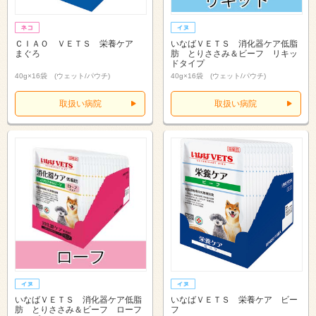
ＣＩＡＯ ＶＥＴＳ 栄養ケア
いなばＶＥＴＳ 消化器ケア低脂
まぐろ
肪 とりささみ＆ビーフ リキッ
ドタイプ
40g×16袋 (ウェット/パウチ)
40g×16袋 (ウェット/パウチ)
取扱い病院
取扱い病院
いなばＶＥＴＳ 消化器ケア低脂
いなばＶＥＴＳ 栄養ケア ビー
肪 とりささみ＆ビーフ ローフ
フ