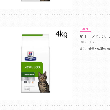
猫用 メタボリ
（4kg (ドライ)）
確実な減量と体重維持