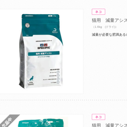
猫用 減量アシ
（1.6kg (ドライ)）
減量が必要な肥満ある
猫用 減量アシ