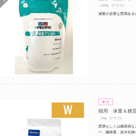
（400g (ドライ)）
減量が必要な肥満ある
猫用 体重＆糖
（1kg (ドライ)）
肥満もしくは糖尿病な
ー、繊維量、炭水化物