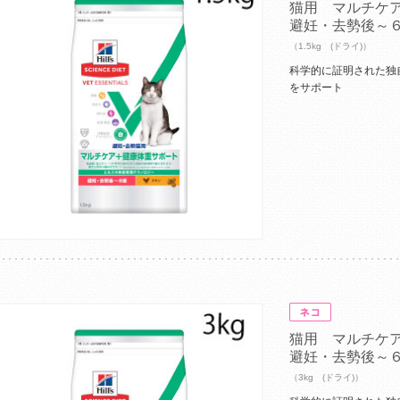
猫用 マルチケ
避妊・去勢後～
（1.5kg (ドライ)）
科学的に証明された独
をサポート
猫用 マルチケ
避妊・去勢後～
（3kg (ドライ)）