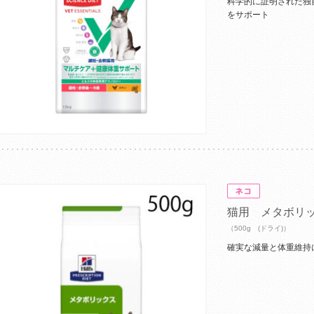
科学的に証明された独
をサポート
猫用 メタボリ
（500g (ドライ)）
確実な減量と体重維持