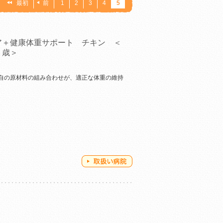
：
最初
前
1
2
3
4
5
ア＋健康体重サポート チキン ＜
６歳＞
自の原材料の組み合わせが、適正な体重の維持