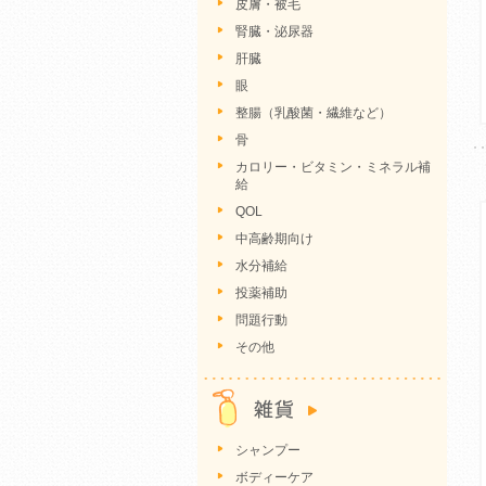
皮膚・被毛
腎臓・泌尿器
肝臓
眼
整腸（乳酸菌・繊維など）
骨
カロリー・ビタミン・ミネラル補
給
QOL
中高齢期向け
水分補給
投薬補助
問題行動
その他
シャンプー
ボディーケア