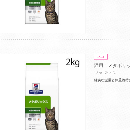
猫用 メタボリ
（2kg (ドライ)）
確実な減量と体重維持