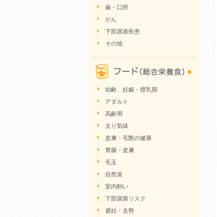
歯・口腔
がん
下部尿路疾患
その他
幼齢、妊娠・授乳期
アダルト
高齢用
太り気味
皮膚・毛艶の健康
胃腸・皮膚
毛玉
自然派
室内飼い
下部尿路リスク
避妊・去勢