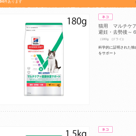
94
件あります
猫用 マルチケ
避妊・去勢後～
（180g (ドライ)）
科学的に証明された独
をサポート