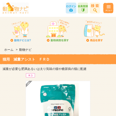
ホーム
>
動物ナビ
猫用 減量アシスト ＦＲＤ
減量が必要な肥満あるいは太り気味の猫や糖尿病の猫に配慮