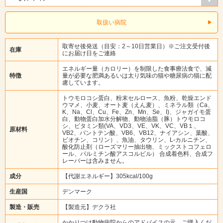
取扱い病院
取寄せ後発送（目安：2～10日営業日）※ご注文受付後
在庫
にお届け日をご連絡
エネルギー量（カロリー）を制限した食事療法食で、減
特徴
量が必要な肥満あるいは太り気味の猫や糖尿病の猫に配
慮しています。
トウモロコシ蛋白、粉末セルロース、魚粉、乾燥エンド
ウマメ、小麦、オート麦（えん麦）、ミネラル類（Ca、
K、Na、Cl、Cu、Fe、Zn、Mn、Se、I)、ジャガイモ蛋
白、動物蛋白加水分解物、動物油脂（豚）トウモロコ
シ、ビタミン類(VA、VD3、VE、VK、VC、VB１、
原材料
VB2、パントテン酸、VB6、VB12、ナイアシン、葉酸、
ビオチン、コリン）、魚油、タウリン、L-カルニチン、
酸化防止剤（ローズマリー抽出物、ミックストコフェロ
ール、パルミチン酸アスコルビル） 合成着色料、合成フ
レーバーは含みません。
成分
【代謝エネルギー】305kcal/100g
生産国
デンマーク
製造・販売
【製造元】デクラ社
かかりつけ動物病院からのアドバイスの元、ご購入くだ