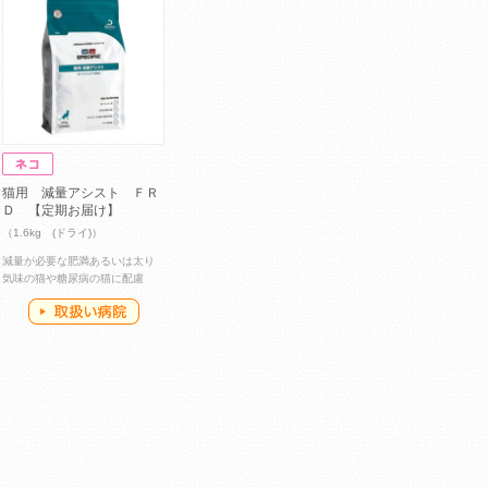
猫用 減量アシスト ＦＲ
Ｄ 【定期お届け】
（1.6kg (ドライ)）
減量が必要な肥満あるいは太り
気味の猫や糖尿病の猫に配慮