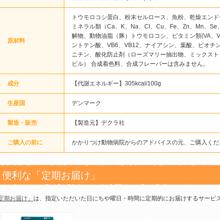
トウモロコシ蛋白、粉末セルロース、魚粉、乾燥エンド
ミネラル類（Ca、K、Na、Cl、Cu、Fe、Zn、Mn、
解物、動物油脂（豚）トウモロコシ、ビタミン類(VA、VD
原材料
ントテン酸、VB6、VB12、ナイアシン、葉酸、ビオチ
ニチン、酸化防止剤（ローズマリー抽出物、ミックスト
ビル） 合成着色料、合成フレーバーは含みません。
成分
【代謝エネルギー】305kcal/100g
生産国
デンマーク
製造・販売
【製造元】デクラ社
ご購入の前に
かかりつけ動物病院からのアドバイスの元、ご購入くだ
便利な「定期お届け」
定期お届け」
は、指定いただいた日にちや曜日・時間に定期的にお届けするサービ