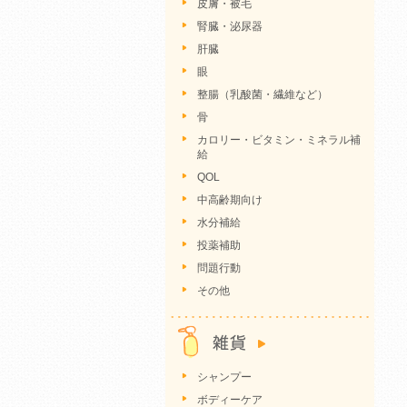
皮膚・被毛
腎臓・泌尿器
肝臓
眼
整腸（乳酸菌・繊維など）
骨
カロリー・ビタミン・ミネラル補
給
QOL
中高齢期向け
水分補給
投薬補助
問題行動
その他
シャンプー
ボディーケア