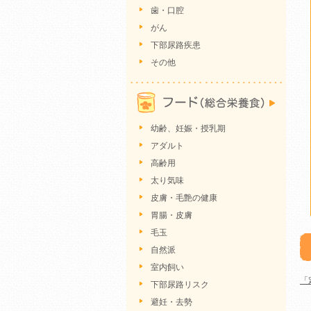
歯・口腔
がん
下部尿路疾患
その他
幼齢、妊娠・授乳期
アダルト
高齢用
太り気味
皮膚・毛艶の健康
胃腸・皮膚
毛玉
自然派
室内飼い
「
下部尿路リスク
避妊・去勢