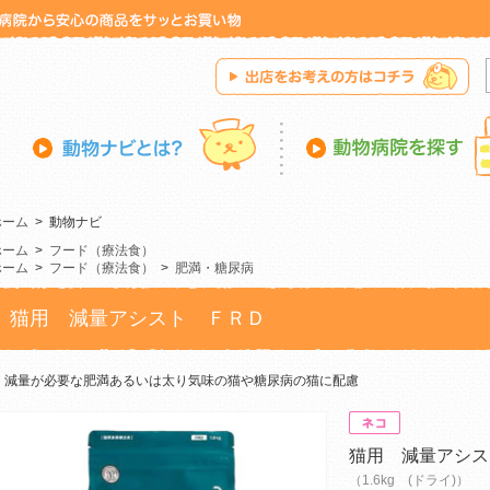
ホーム
>
動物ナビ
ホーム
>
フード（療法食）
ホーム
>
フード（療法食）
>
肥満・糖尿病
猫用 減量アシスト ＦＲＤ
減量が必要な肥満あるいは太り気味の猫や糖尿病の猫に配慮
猫用 減量アシス
（1.6kg (ドライ)）