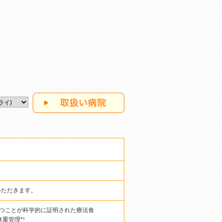
いただきます。
立つことが科学的に証明された療法食
重管理*¹