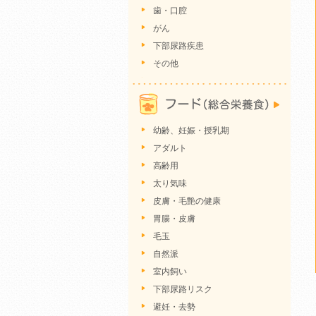
歯・口腔
がん
下部尿路疾患
その他
幼齢、妊娠・授乳期
アダルト
高齢用
太り気味
皮膚・毛艶の健康
胃腸・皮膚
毛玉
自然派
室内飼い
下部尿路リスク
避妊・去勢