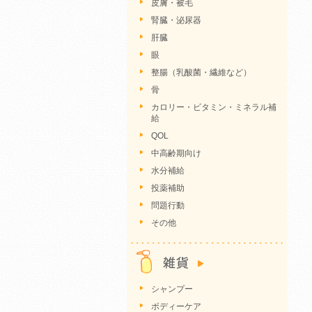
皮膚・被毛
腎臓・泌尿器
肝臓
眼
整腸（乳酸菌・繊維など）
骨
カロリー・ビタミン・ミネラル補
給
QOL
中高齢期向け
水分補給
投薬補助
問題行動
その他
シャンプー
ボディーケア