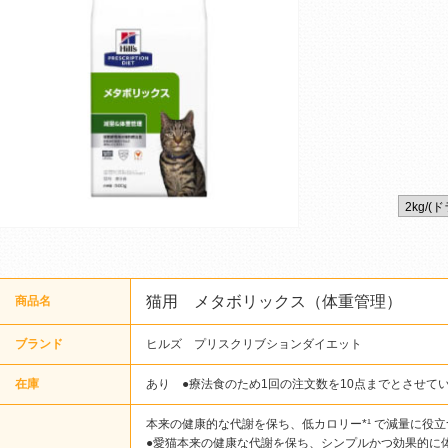
猫用 メタボリックス（体重管理）
商品名
ブランド
ヒルズ プリスクリブションダイエット
在庫
あり ●療法食のため1回の注文数を10点までとさせて
本来の健康的な代謝を保ち、低カロリー*¹ で減量に役
●愛猫本来の健康な代謝を保ち、シンプルかつ効果的に体