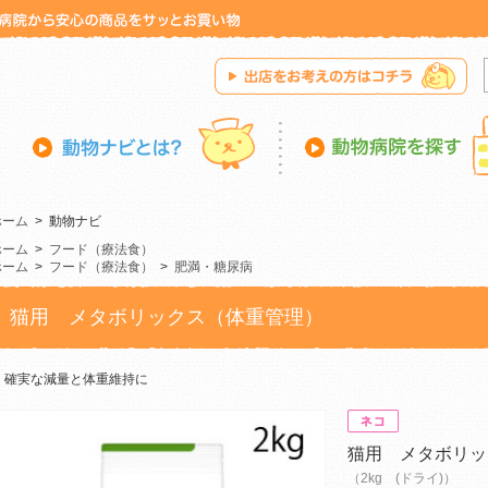
ホーム
>
動物ナビ
ホーム
>
フード（療法食）
ホーム
>
フード（療法食）
>
肥満・糖尿病
猫用 メタボリックス（体重管理）
確実な減量と体重維持に
猫用 メタボリッ
（2kg (ドライ)）