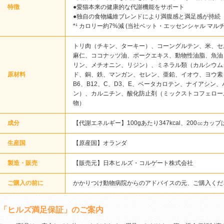
特徴
●愛猫本来の健康的な代謝機能をサポート
●独自の食物繊維ブレンドにより満腹感と満足感が持続
*¹ カロリー約7%減 (当社ベット・エッセンシャル マルチ
トリ肉（チキン、ターキー）、コーングルテン、米、セ
麻仁、ココナッツ油、ポークエキス、動物性油脂、魚油
リン、メチオニン、リジン）、ミネラル類（カルシウム
原材料
ド、銅、鉄、マンガン、セレン、亜鉛、イオウ、ヨウ素）
B6、B12、C、D3、E、ベータカロテン、ナイアシン
ン）、カルニチン、酸化防止剤（ミックストコフェロー
物）
成分
【代謝エネルギー】100gあたり347kcal、200㏄カップ
生産国
【原産国】オランダ
製造・販売
【販売元】日本ヒルズ・コルゲート株式会社
ご購入の前に
かかりつけ動物病院からのアドバイスの元、ご購入くだ
「ヒルズ満足保証」のご案内