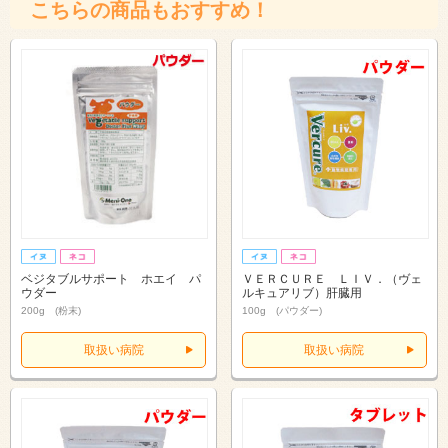
こちらの商品もおすすめ！
ベジタブルサポート ホエイ パ
ＶＥＲＣＵＲＥ ＬＩＶ．（ヴェ
ウダー
ルキュアリブ）肝臓用
200g (粉末)
100g (パウダー)
取扱い病院
取扱い病院