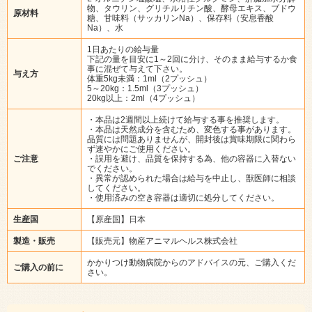
物、タウリン、グリチルリチン酸、酵母エキス、ブドウ
原材料
糖、甘味料（サッカリンNa）、保存料（安息香酸
Na）、水
1日あたりの給与量
下記の量を目安に1～2回に分け、そのまま給与するか食
事に混ぜて与えて下さい。
与え方
体重5kg未満：1ml（2プッシュ）
5～20kg：1.5ml（3プッシュ）
20kg以上：2ml（4プッシュ）
・本品は2週間以上続けて給与する事を推奨します。
・本品は天然成分を含むため、変色する事があります。
品質には問題ありませんが、開封後は賞味期限に関わら
ず速やかにご使用ください。
ご注意
・誤用を避け、品質を保持する為、他の容器に入替ない
でください。
・異常が認められた場合は給与を中止し、獣医師に相談
してください。
・使用済みの空き容器は適切に処分してください。
生産国
【原産国】日本
製造・販売
【販売元】物産アニマルヘルス株式会社
かかりつけ動物病院からのアドバイスの元、ご購入くだ
ご購入の前に
さい。