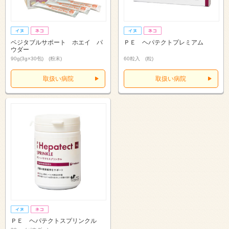
ベジタブルサポート ホエイ パ
ＰＥ ヘパテクトプレミアム
ウダー
90g(3g×30包) (粉末)
60粒入 (粒)
取扱い病院
取扱い病院
ＰＥ ヘパテクトスプリンクル