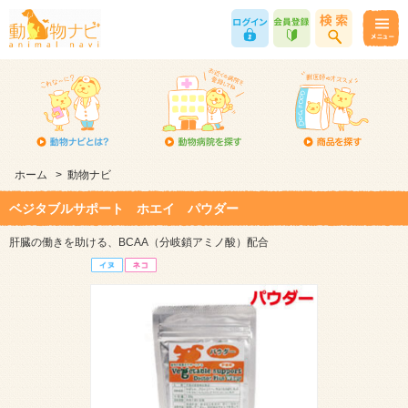
ホーム
>
動物ナビ
ベジタブルサポート ホエイ パウダー
肝臓の働きを助ける、BCAA（分岐鎖アミノ酸）配合