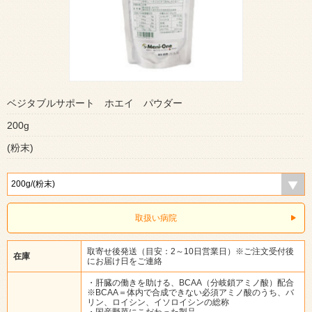
ベジタブルサポート ホエイ パウダー
200g
(粉末)
取扱い病院
取寄せ後発送（目安：2～10日営業日）※ご注文受付後
在庫
にお届け日をご連絡
・肝臓の働きを助ける、BCAA（分岐鎖アミノ酸）配合
※BCAA＝体内で合成できない必須アミノ酸のうち、バ
リン、ロイシン、イソロイシンの総称
・国産野菜にこだわった製品