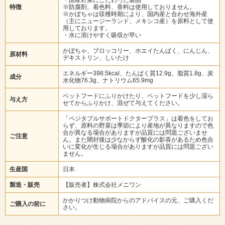
特徴
※防腐剤、着色料、香料は使用しておりません。
※かぼちゃは収穫時期により、国内産と合わせ海外産
（主にニュージーランド、メキシコ産）を原料として使
用しております。
・水に溶けやすく吸収が早い
かぼちゃ、ブロッコリー、ホエイたんぱく、にんじん、
原材料
デキストリン、しいたけ
エネルギー398.5kcal、たんぱく質12.9g、脂質1.8g、炭
成分
水化物76.3g、ナトリウム65.9mg
ペットフードにふりかけたり、ペットフードを少し湿ら
与え方
せてからふりかけ、混ぜて与えてください。
「ベジタブルサポートドクタープラス」は着色をしてお
らず、原料の野菜は季節により産地が異なりますので色
合が異なる場合がありますが品質には問題ございませ
ご注意
ん。また開封後は少なからず酸化の影喜があるため色合
いに変化が生じる場合がありますが品質には問題ござい
ません。
生産国
日本
製造・販売
【販売者】株式会社メニワン
かかりつけ動物病院からのアドバイスの元、ご購入くだ
ご購入の前に
さい。