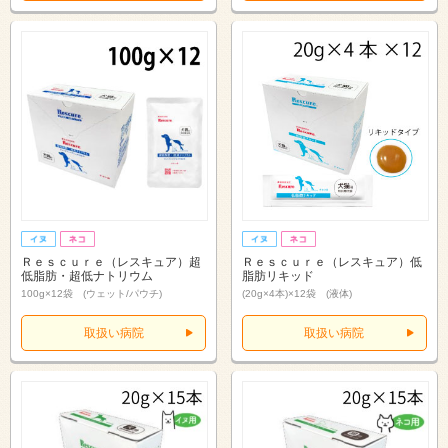
Ｒｅｓｃｕｒｅ（レスキュア）超
Ｒｅｓｃｕｒｅ（レスキュア）低
低脂肪・超低ナトリウム
脂肪リキッド
100g×12袋 (ウェット/パウチ)
(20g×4本)×12袋 (液体)
取扱い病院
取扱い病院