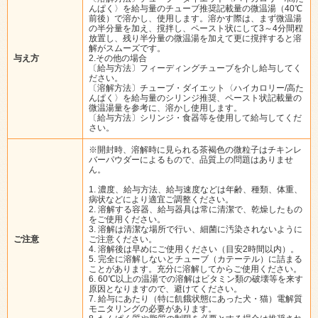
んぱく〉を給与量のチューブ推奨記載量の微温湯（40℃
前後）で溶かし、使用します。溶かす際は、まず微温湯
の半分量を加え、撹拌し、ペースト状にして3～4分間程
放置し、残り半分量の微温湯を加えて更に撹拌すると溶
解がスムーズです。
与え方
2.その他の場合
〔給与方法〕フィーディングチューブを介し給与してく
ださい。
〔溶解方法〕チューブ・ダイエット〈ハイカロリー/高た
んぱく〉を給与量のシリンジ推奨、ペースト状記載量の
微温湯量を参考に、溶かし使用します。
〔給与方法〕シリンジ・食器等を使用して給与してくだ
さい。
※開封時、溶解時に見られる茶褐色の微粒子はチキンレ
バーパウダーによるもので、品質上の問題はありませ
ん。
1. 濃度、給与方法、給与速度などは年齢、種類、体重、
病状などにより適宜ご調整ください。
2. 溶解する容器、給与器具は常に清潔で、乾燥したもの
をご使用ください。
3. 溶解は清潔な場所で行い、細菌に汚染されないように
ご注意
ご注意ください。
4. 溶解後は早めにご使用ください（目安2時間以内）。
5. 完全に溶解しないとチューブ（カテーテル）に詰まる
ことがあります。充分に溶解してからご使用ください。
6. 60℃以上の温湯での溶解はビタミン類の破壊等を来す
原因となりますので、避けてください。
7. 給与にあたり（特に飢餓状態にあった犬・猫）電解質
モニタリングの必要があります。