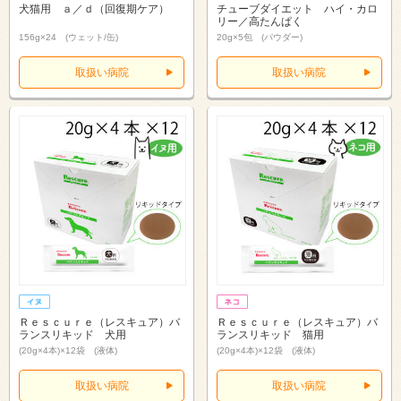
犬猫用 ａ／ｄ（回復期ケア）
チューブダイエット ハイ・カロ
リー／高たんぱく
156g×24 (ウェット/缶)
20g×5包 (パウダー)
取扱い病院
取扱い病院
Ｒｅｓｃｕｒｅ（レスキュア）バ
Ｒｅｓｃｕｒｅ（レスキュア）バ
ランスリキッド 犬用
ランスリキッド 猫用
(20g×4本)×12袋 (液体)
(20g×4本)×12袋 (液体)
取扱い病院
取扱い病院