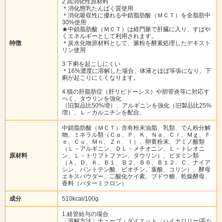
2.高消化性原材料
＊消化態乳たんぱく質使用
＊消化吸収性に優れる中鎖脂肪酸（ＭＣＴ）を全脂肪中
30%使用
★中鎖脂肪酸（ＭＣＴ）は経門脈で肝臓に入り、すばや
くエネルギーとして利用されます。
特徴
＊炭水化物原材料として、澱粉を酵素処理したデキスト
リン使用
3.下痢を起こしにくい
＊16%濃度に溶解した場合、体液とほぼ等張になり、下
痢が起こりにくくなります。
4.猫の肝脂肪症（肝リピドーシス）や胆管炎等に対応す
べく、タウリンを強化
（旧製品比50%増）、アルギニンを強化（旧製品比25%
増）、Ｌ－カルニチンを配合。
中鎖脂肪酸（ＭＣＴ）含有粉末油脂、乳類、でん粉分解
物、ミネラル類（Ｃａ、Ｐ、Ｋ、Ｎａ、Ｃｌ、Ｍｇ、Ｆ
ｅ、Ｃｕ、Ｍｎ、Ｚｎ、Ｉ）、卵黄粉末、アミノ酸類
（Ｌ－アルギニン、ＤＬ－メチオニン、Ｌ－トレオニ
原材料
ン、Ｌ－トリプトファン、タウリン）、ビタミン類
（Ａ、Ｄ、Ｋ、Ｂ１、Ｂ２、Ｂ６、Ｂ１２、Ｃ、ナイア
シン、パントテン酸、ビオチン、葉酸、コリン）、酵母
エキスパウダー、二酸化ケイ素、ブドウ糖、乾燥酵母、
香料（バターミクロン）
成分
510kcal/100g
1.経管給与の場合
〔溶解方法〕チューブ・ダイエット〈ハイカロリー/高た