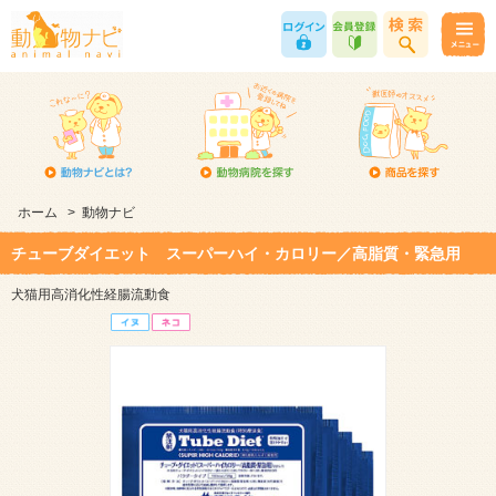
ホーム
>
動物ナビ
チューブダイエット スーパーハイ・カロリー／高脂質・緊急用
犬猫用高消化性経腸流動食