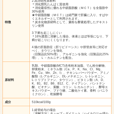
2.高消化性原材料
＊消化態乳たんぱく質使用
＊消化吸収性に優れる中鎖脂肪酸（ＭＣＴ）を全脂肪中
30%使用
★中鎖脂肪酸（ＭＣＴ）は経門脈で肝臓に入り、すばや
くエネルギーとして利用されます。
特徴
＊炭水化物原材料として、澱粉を酵素処理したデキスト
リン使用
3.下痢を起こしにくい
＊16%濃度に溶解した場合、体液とほぼ等張になり、下
痢が起こりにくくなります。
4.猫の肝脂肪症（肝リピドーシス）や胆管炎等に対応す
べく、タウリンを強化
（旧製品比50%増）、アルギニンを強化（旧製品比25%
増）、Ｌ－カルニチンを配合。
乳類、中鎖脂肪酸(MCT)含有粉末油脂、でん粉分解物、
卵黄粉末、ミネラル類（Ca、P、K、Na、Cl、Mg、
Fe、Cu、Mn、Zn、I）、チキンレバーパウダー、アミノ
酸類（L-アルギニン、DL-メチオニン、L-トレオニン、
原材料
L-トリプトファン、タウリン）、ビタミン類（A、D、
K、B1、B2、B6、B12、C、ナイアシン、パントテン
酸、ビオチン、葉酸、コリン、L-カルニチン）、酵母エ
キスパウダー、ブドウ糖、二酸化ケイ素、香料（バニラ
ミクロン）、乾燥酵母
成分
510kcal/100g
1.経管給与の場合
〔溶解方法〕チューブ・ダイエット〈ハイカロリー/高た