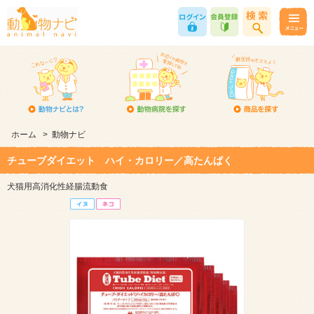
ホーム
>
動物ナビ
チューブダイエット ハイ・カロリー／高たんぱく
犬猫用高消化性経腸流動食