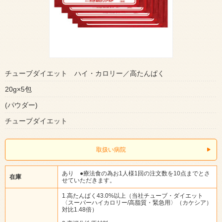
チューブダイエット ハイ・カロリー／高たんぱく
20g×5包
(パウダー)
チューブダイエット
取扱い病院
あり ●療法食の為お1人様1回の注文数を10点までとさ
在庫
せていただきます。
1.高たんぱく43.0%以上（当社チューブ・ダイエット
〈スーパーハイカロリー/高脂質・緊急用〉（カケシア）
対比1.48倍）