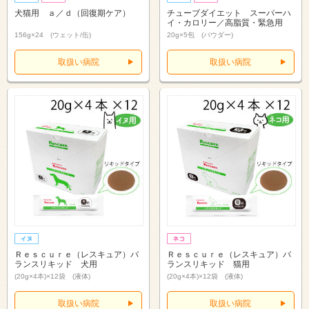
犬猫用 ａ／ｄ（回復期ケア）
チューブダイエット スーパーハ
イ・カロリー／高脂質・緊急用
156g×24 (ウェット/缶)
20g×5包 (パウダー)
取扱い病院
取扱い病院
Ｒｅｓｃｕｒｅ（レスキュア）バ
Ｒｅｓｃｕｒｅ（レスキュア）バ
ランスリキッド 犬用
ランスリキッド 猫用
(20g×4本)×12袋 (液体)
(20g×4本)×12袋 (液体)
取扱い病院
取扱い病院