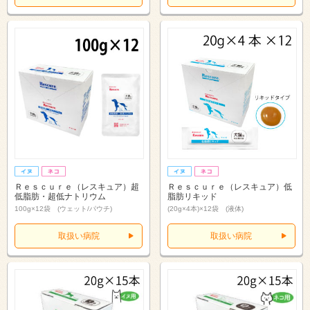
Ｒｅｓｃｕｒｅ（レスキュア）超
Ｒｅｓｃｕｒｅ（レスキュア）低
低脂肪・超低ナトリウム
脂肪リキッド
100g×12袋 (ウェット/パウチ)
(20g×4本)×12袋 (液体)
取扱い病院
取扱い病院