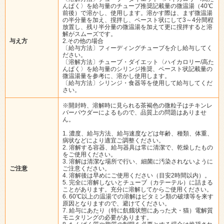
んぱく〉を給与量のチューブ推奨記載量の微温湯（40℃
前後）で溶かし、使用します。溶かす際は、まず微温湯
の半分量を加え、撹拌し、ペースト状にして3～4分間程
放置し、残り半分量の微温湯を加えて更に撹拌すると溶
解がスムーズです。
与え方
2.その他の場合
〔給与方法〕フィーディングチューブを介し給与してく
ださい。
〔溶解方法〕チューブ・ダイエット〈ハイカロリー/高た
んぱく〉を給与量のシリンジ推奨、ペースト状記載量の
微温湯量を参考に、溶かし使用します。
〔給与方法〕シリンジ・食器等を使用して給与してくだ
さい。
※開封時、溶解時に見られる茶褐色の微粒子はチキンレ
バーパウダーによるもので、品質上の問題はありませ
ん。
1. 濃度、給与方法、給与速度などは年齢、種類、体重、
病状などにより適宜ご調整ください。
2. 溶解する容器、給与器具は常に清潔で、乾燥したもの
をご使用ください。
3. 溶解は清潔な場所で行い、細菌に汚染されないように
ご注意
ご注意ください。
4. 溶解後は早めにご使用ください（目安2時間以内）。
5. 完全に溶解しないとチューブ（カテーテル）に詰まる
ことがあります。充分に溶解してからご使用ください。
6. 60℃以上の温湯での溶解はビタミン類の破壊等を来す
原因となりますので、避けてください。
7. 給与にあたり（特に飢餓状態にあった犬・猫）電解質
モニタリングの必要があります。