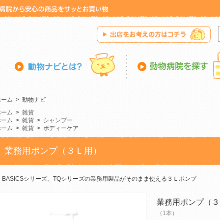
ホーム
>
動物ナビ
ホーム
>
雑貨
ホーム
>
雑貨
>
シャンプー
ホーム
>
雑貨
>
ボディーケア
業務用ポンプ（３Ｌ用）
BASICSシリーズ、TQシリーズの業務用製品がそのまま使える３Ｌポンプ
業務用ポンプ（３
（1本）