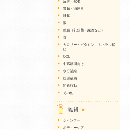
皮膚・被毛
腎臓・泌尿器
肝臓
眼
整腸（乳酸菌・繊維など）
骨
カロリー・ビタミン・ミネラル補
給
QOL
中高齢期向け
水分補給
投薬補助
問題行動
その他
シャンプー
ボディーケア