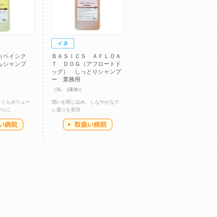
（ベイシク
ＢＡＳＩＣＳ ＡＦＬＯＡ
らシャンプ
Ｔ ＤＯＧ（アフロートド
ッグ） しっとりシャンプ
ー 業務用
（3L (液体)）
っくらボリュー
潤いを閉じ込め、しなやかなク
がりに
シ通りを実現