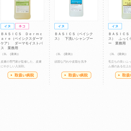
ＢＡＳＩＣＳ Ｄｅｒｍｃ
ＢＡＳＩＣＳ（ベイシク
ＢＡＳＩＣＳ
ａｒｅ（ベイシクスダーマ
ス） 下洗いシャンプー
ス） ふっく
ケア） ダーマモイストバ
ー 業務用
ス 業務用
（3L (液体)）
（3L (液体)）
（3L (液体)）
皮膚の専門家が監修した、皮膚
頑固な汚れや皮脂を洗浄
毛立ちの良いふ
にやさしい入浴剤。
ム感のある仕上