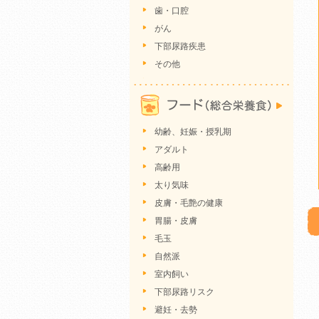
歯・口腔
がん
下部尿路疾患
その他
幼齢、妊娠・授乳期
アダルト
高齢用
太り気味
皮膚・毛艶の健康
胃腸・皮膚
毛玉
自然派
室内飼い
下部尿路リスク
避妊・去勢