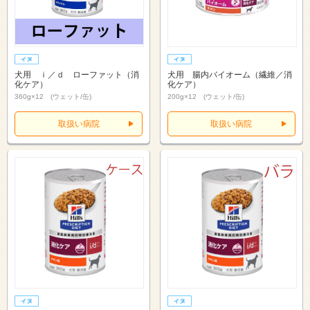
犬用 ｉ／ｄ ローファット（消
犬用 腸内バイオーム（繊維／消
化ケア）
化ケア）
360g×12 (ウェット/缶)
200g×12 (ウェット/缶)
取扱い病院
取扱い病院