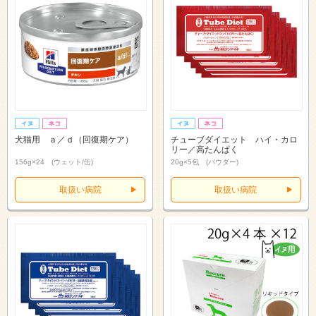
犬猫用 ａ／ｄ（回復期ケア）
チューブダイエット ハイ・カロ
リー／高たんぱく
156g×24 (ウェット/缶)
20g×5包 (パウダー)
取扱い病院
取扱い病院