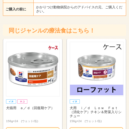
かかりつけ動物病院からのアドバイスの元、ご購入くだ
ご購入の前に
さい。
同じジャンルの療法食はこちら！
犬猫用 ａ／ｄ（回復期ケア）
犬用 ｉ／ｄ Ｌｏｗ Ｆａｔ
（消化ケア）チキン＆野菜入りシ
チュー
156g×24 (ウェット/缶)
156g×24 (ウェット/缶)