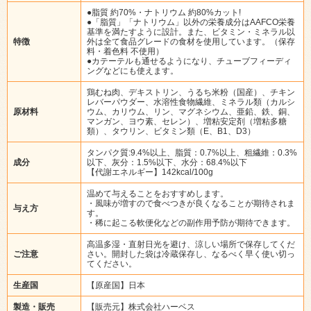
●脂質 約70%・ナトリウム 約80%カット!
●「脂質」「ナトリウム」以外の栄養成分はAAFCO栄養
基準を満たすように設計。また、ビタミン・ミネラル以
特徴
外は全て食品グレードの食材を使用しています。（保存
料・着色料 不使用）
●カテーテルも通せるようになり、チューブフィーディ
ングなどにも使えます。
鶏むね肉、デキストリン、うるち米粉（国産）、チキン
レバーパウダー、水溶性食物繊維、ミネラル類（カルシ
原材料
ウム、カリウム、リン、マグネシウム、亜鉛、鉄、銅、
マンガン、ヨウ素、セレン）、増粘安定剤（増粘多糖
類）、タウリン、ビタミン類（E、B1、D3）
タンパク質:9.4%以上、脂質：0.7%以上、粗繊維：0.3%
成分
以下、灰分：1.5%以下、水分：68.4%以下
【代謝エネルギー】142kcal/100g
温めて与えることをおすすめします。
・風味が増すので食べつきが良くなることが期待されま
与え方
す。
・稀に起こる軟便化などの副作用予防が期待できます。
高温多湿・直射日光を避け、涼しい場所で保存してくだ
ご注意
さい。開封した袋は冷蔵保存し、なるべく早く使い切っ
てください。
生産国
【原産国】日本
製造・販売
【販売元】株式会社ハーベス