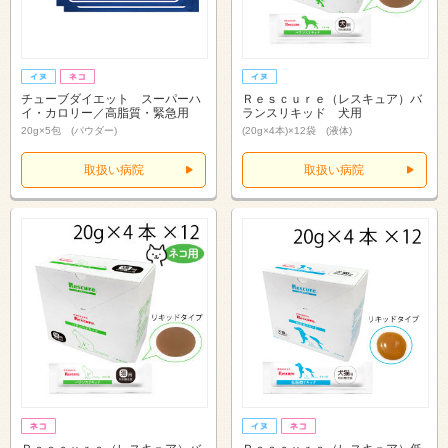
チューブダイエット スーパーハ
Ｒｅｓｃｕｒｅ（レスキュア）バ
イ・カロリー／高脂質・緊急用
ランスリキッド 犬用
20g×5包 (パウダー)
(20g×4本)×12袋 (液体)
取扱い病院
取扱い病院