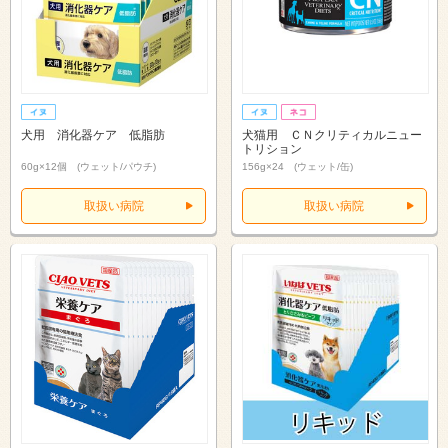
犬用 消化器ケア 低脂肪
犬猫用 ＣＮクリティカルニュー
トリション
60g×12個 (ウェット/パウチ)
156g×24 (ウェット/缶)
取扱い病院
取扱い病院