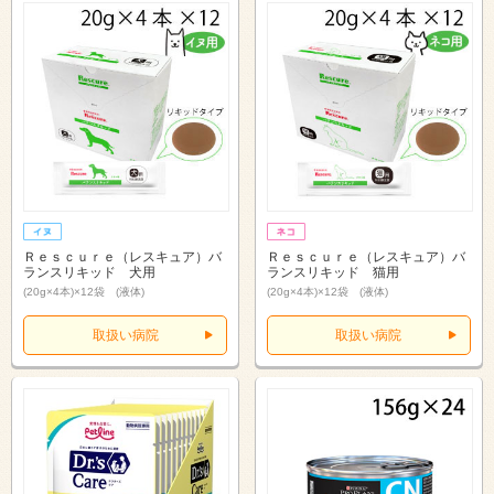
Ｒｅｓｃｕｒｅ（レスキュア）バ
Ｒｅｓｃｕｒｅ（レスキュア）バ
ランスリキッド 犬用
ランスリキッド 猫用
(20g×4本)×12袋 (液体)
(20g×4本)×12袋 (液体)
取扱い病院
取扱い病院