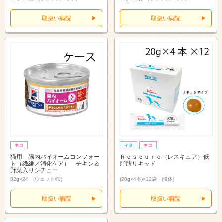
取扱い病院
取扱い病院
猫用 腸内バイオームコンフォー
Ｒｅｓｃｕｒｅ（レスキュア）低
ト（繊維／消化ケア） チキン＆
脂肪リキッド
野菜入りシチュー
82g×24 (ウェット/缶)
(20g×4本)×12袋 (液体)
取扱い病院
取扱い病院