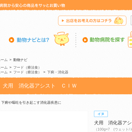
ホーム
>
動物ナビ
ホーム
>
フード（療法食）
ホーム
>
フード（療法食）
>
下痢・消化器
犬用 消化器アシスト ＣＩＷ
下痢や嘔吐を引き起こす消化器疾患に
犬用 消化器アシ
（100g×7 (ウェット/