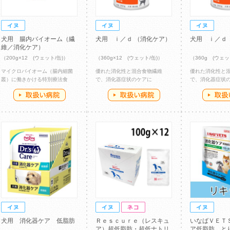
犬用 腸内バイオーム（繊
犬用 ｉ／ｄ （消化ケア）
犬用 ｉ／ｄ
維／消化ケア）
（200g×12 (ウェット/缶)）
（360g×12 (ウェット/缶)）
（360g (ウェッ
マイクロバイオーム（腸内細菌
優れた消化性と混合食物繊維
優れた消化性と
叢）に働きかける特別療法食
で、消化器症状のケアに
で、消化器症状
犬用 消化器ケア 低脂肪
Ｒｅｓｃｕｒｅ（レスキュ
いなばＶＥＴ
ア）超低脂肪・超低ナトリ
ア低脂肪 と