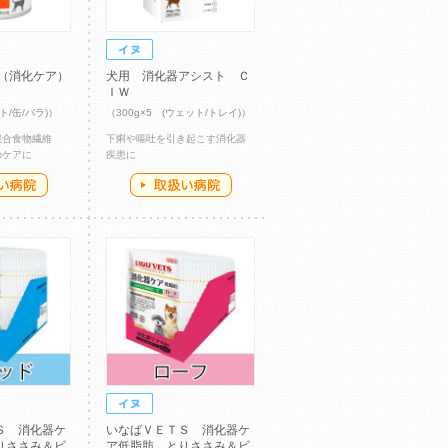
 （消化ケア）
犬用 消化器アシスト Ｃ
ＩＷ
ト/缶/バラ)）
（300g×5 (ウェット/トレイ)）
混合食物繊維
下痢や嘔吐を引き起こす消化器
のケアに
疾患に
Ｓ 消化器ケ
いなばＶＥＴＳ 消化器ケ
りささみ＆ビ
ア低脂肪 とりささみ＆ビ