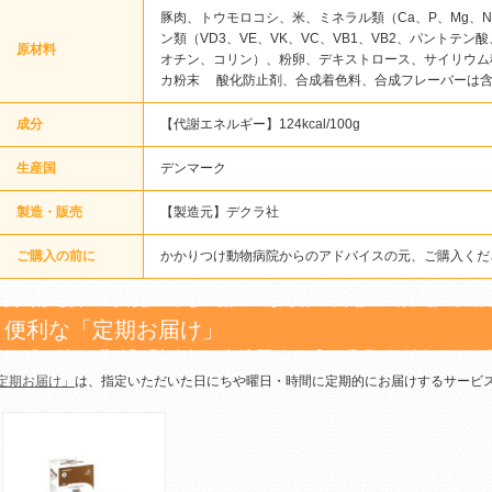
豚肉、トウモロコシ、米、ミネラル類（Ca、P、Mg、Na、
ン類（VD3、VE、VK、VC、VB1、VB2、パントテン
原材料
オチン、コリン）、粉卵、デキストロース、サイリウム
カ粉末 酸化防止剤、合成着色料、合成フレーバーは
成分
【代謝エネルギー】124kcal/100g
生産国
デンマーク
製造・販売
【製造元】デクラ社
ご購入の前に
かかりつけ動物病院からのアドバイスの元、ご購入くだ
便利な「定期お届け」
定期お届け」
は、指定いただいた日にちや曜日・時間に定期的にお届けするサービ