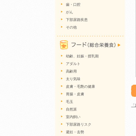
歯・口腔
がん
下部尿路疾患
その他
幼齢、妊娠・授乳期
アダルト
高齢用
太り気味
皮膚・毛艶の健康
胃腸・皮膚
毛玉
「
自然派
室内飼い
下部尿路リスク
避妊・去勢