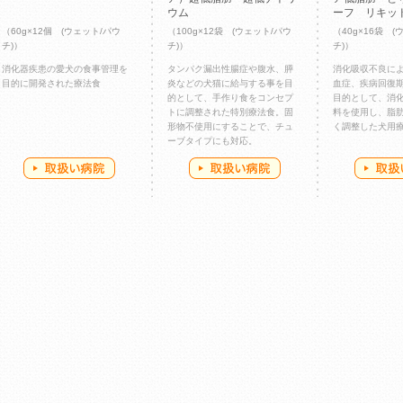
ウム
ーフ リキッ
（60g×12個 (ウェット/パウ
（100g×12袋 (ウェット/パウ
（40g×16袋 (
チ)）
チ)）
チ)）
消化器疾患の愛犬の食事管理を
タンパク漏出性腸症や腹水、膵
消化吸収不良に
目的に開発された療法食
炎などの犬猫に給与する事を目
血症、疾病回復
的として、手作り食をコンセプ
目的として、消
トに調整された特別療法食。固
料を使用し、脂
形物不使用にすることで、チュ
く調整した犬用
ーブタイプにも対応。