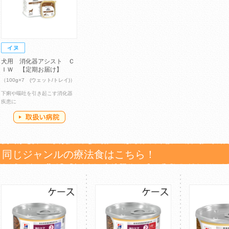
犬用 消化器アシスト Ｃ
ＩＷ 【定期お届け】
（100g×7 (ウェット/トレイ)）
下痢や嘔吐を引き起こす消化器
疾患に
同じジャンルの療法食はこちら！