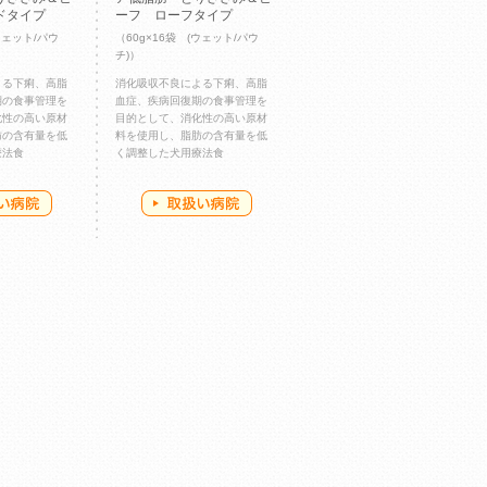
ドタイプ
ーフ ローフタイプ
ウェット/パウ
（60g×16袋 (ウェット/パウ
チ)）
よる下痢、高脂
消化吸収不良による下痢、高脂
期の食事管理を
血症、疾病回復期の食事管理を
化性の高い原材
目的として、消化性の高い原材
肪の含有量を低
料を使用し、脂肪の含有量を低
療法食
く調整した犬用療法食