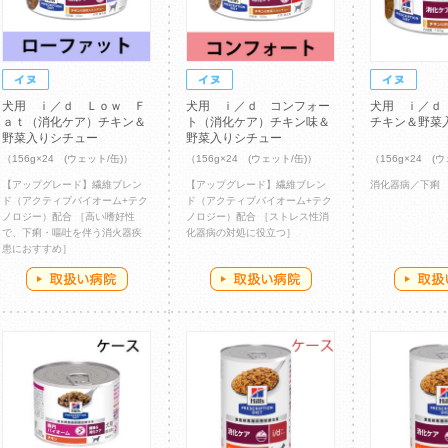
犬用 ｉ／ｄ Ｌｏｗ Ｆ
犬用 ｉ／ｄ コンフォー
犬用 ｉ／ｄ
ａｔ（消化ケア）チキン＆
ト（消化ケア）チキン味＆
チキン＆野菜
野菜入りシチュー
野菜入りシチュー
（156g×24 (ウェット/缶)）
（156g×24 (ウェット/缶)）
（156g×24 (
【アップグレード】繊維ブレン
【アップグレード】繊維ブレン
消化器病／下痢
ド（アクティブバイオーム+テク
ド（アクティブバイオーム+テク
ノロジー）配合 ［高い嗜好性
ノロジー）配合 ［ストレス性消
で、下痢・嘔吐を伴う消火器疾
化器病の対処に役立つ］
患におすすめ］