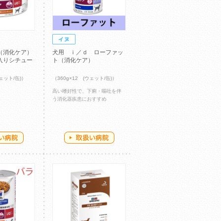
（消化ケア）
犬用 ｉ／ｄ ローファッ
入りシチュー
ト（消化ケア）
ウェット/缶)）
（360g×12 (ウェット/缶)）
高い嗜好性で、下痢・嘔吐を伴
う消化器疾患におすすめ