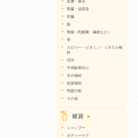
皮膚・被毛
腎臓・泌尿器
肝臓
眼
整腸（乳酸菌・繊維など）
骨
カロリー・ビタミン・ミネラル補
給
QOL
中高齢期向け
水分補給
投薬補助
問題行動
その他
シャンプー
ボディーケア