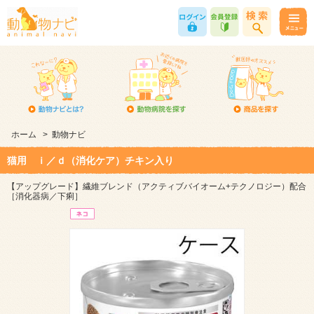
ホーム
>
動物ナビ
猫用 ｉ／ｄ（消化ケア）チキン入り
【アップグレード】繊維ブレンド（アクティブバイオーム+テクノロジー）配合
［消化器病／下痢］