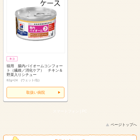
猫用 腸内バイオームコンフォー
ト（繊維／消化ケア） チキン＆
野菜入りシチュー
82g×24 (ウェット/缶)
取扱い病院
スマートフォン |
PC
ページトップへ