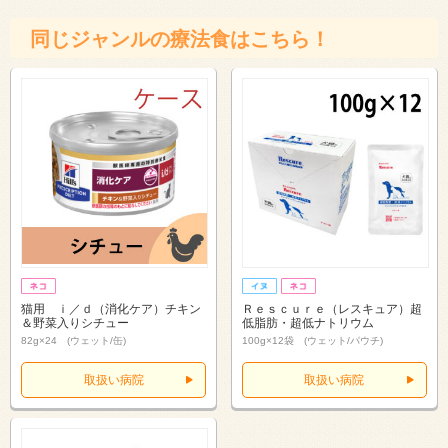
同じジャンルの療法食はこちら！
猫用 ｉ／ｄ（消化ケア）チキン
Ｒｅｓｃｕｒｅ（レスキュア）超
＆野菜入りシチュー
低脂肪・超低ナトリウム
82g×24 (ウェット/缶)
100g×12袋 (ウェット/パウチ)
取扱い病院
取扱い病院