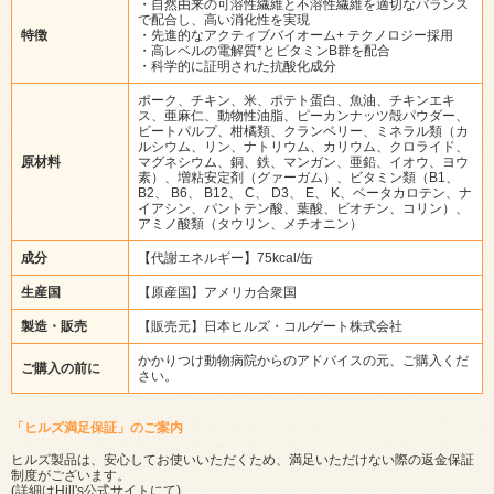
・自然由来の可溶性繊維と不溶性繊維を適切なバランス
で配合し、高い消化性を実現
特徴
・先進的なアクティブバイオーム+ テクノロジー採用
・高レベルの電解質*とビタミンB群を配合
・科学的に証明された抗酸化成分
ポーク、チキン、米、ポテト蛋白、魚油、チキンエキ
ス、亜麻仁、動物性油脂、ピーカンナッツ殻パウダー、
ビートパルプ、柑橘類、クランベリー、ミネラル類（カ
ルシウム、リン、ナトリウム、カリウム、クロライド、
原材料
マグネシウム、銅、鉄、マンガン、亜鉛、イオウ、ヨウ
素）、増粘安定剤（グァーガム）、ビタミン類（B1、
B2、 B6、 B12、 C、 D3、 E、 K、ベータカロテン、ナ
イアシン、パントテン酸、葉酸、ビオチン、コリン）、
アミノ酸類（タウリン、メチオニン）
成分
【代謝エネルギー】75kcal/缶
生産国
【原産国】アメリカ合衆国
製造・販売
【販売元】日本ヒルズ・コルゲート株式会社
かかりつけ動物病院からのアドバイスの元、ご購入くだ
ご購入の前に
さい。
「ヒルズ満足保証」のご案内
ヒルズ製品は、安心してお使いいただくため、満足いただけない際の返金保証
制度がございます。
(詳細は
Hill's公式サイト
にて)