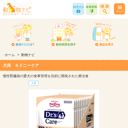
ホーム
>
動物ナビ
犬用 キドニーケア
慢性腎臓病の愛犬の食事管理を目的に開発された療法食