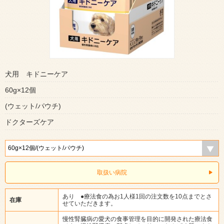
犬用 キドニーケア
60g×12個
(ウェット/パウチ)
ドクターズケア
取扱い病院
あり ●療法食の為お1人様1回の注文数を10点までとさ
在庫
せていただきます。
慢性腎臓病の愛犬の食事管理を目的に開発された療法食