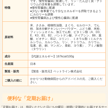
です。慢性腎臓病に配慮して、リン・たんぱく質・ナト
リウムの含有量を調整しています。
特徴
●慢性腎臓病に配慮
●少ない食事量でも十分なエネルギーを摂取できるよう
にカロリーを調整
●慢性腎臓病および慢性心臓病に配慮
米、ささみ、植物性油脂、まぐろ、セルロース、でん
粉、加水分解チキンレバーパウダー、ぶどう糖、米粉、
フィッシュオイル、加工でん粉、ビタミン類（A、D3、
E、K3、B1、B2、パントテン酸、ナイアシン、B6、葉
原材料
酸、ビオチン、B12、コリン）、ミネラル類（ミルクカ
ルシウム、カルシウム、リン、ナトリウム、カリウム、
塩素、鉄、銅、マンガン、亜鉛、ヨウ素）、アミノ酸類
（タウリン）
成分
【代謝エネルギー】167kcal/100g
生産国
日本
製造・販売
【製造・販売元】ペットライン株式会社
かかりつけ動物病院からのアドバイスの元、ご購入くだ
ご購入の前に
さい。
便利な「定期お届け」
「定期お届け」
は、指定いただいた日にちや曜日・時間に定期的にお届けするサー