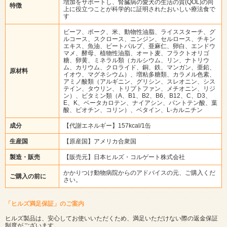
増加をサポートし、腎臓病の愛犬の生活の質(QOL)の向
特徴
上に役立つことが科学的に証明されたおいしい療法食で
す
ビーフ、ポーク、米、動物性油脂、ライススターチ、グ
ルコース、スクロース、ニンジン、セルロース、チキン
エキス、魚油、ビートパルプ、亜麻仁、卵白、エンドウ
マメ、酵母、植物性油脂、オート麦、フラクトオリゴ
糖、卵黄、ミネラル類（カルシウム、リン、ナトリウ
ム、カリウム、クロライド、銅、鉄、マンガン、亜鉛、
原材料
イオウ、マグネシウム）、増粘多糖類、カラメル色素、
アミノ酸類（アルギニン、グリシン、スレオニン、シス
テイン、タウリン、トリプトファン、メチオニン、リジ
ン）、ビタミン類（A、B1、B2、B6、B12、C、D3、
E、K、ベータカロテン、ナイアシン、パントテン酸、葉
酸、ビオチン、コリン）、ベタイン、L-カルニチン
成分
【代謝エネルギー】157kcal/1缶
生産国
【原産国】アメリカ合衆国
製造・販売
【販売元】日本ヒルズ・コルゲート株式会社
かかりつけ動物病院からのアドバイスの元、ご購入くだ
ご購入の前に
さい。
「ヒルズ満足保証」のご案内
ヒルズ製品は、安心してお使いいただくため、満足いただけない際の返金保証
制度がございます。