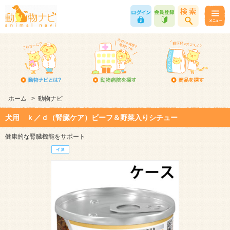
ホーム
>
動物ナビ
犬用 ｋ／ｄ（腎臓ケア）ビーフ＆野菜入りシチュー
健康的な腎臓機能をサポート