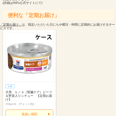
(詳細は
Hill's公式サイト
にて)
便利な「定期お届け」
「定期お届け」
は、指定いただいた日にちや曜日・時間に定期的にお届けするサー
ビスです。
犬用 ｋ／ｄ（腎臓ケア）ビーフ
＆野菜入りシチュー 【定期お届
け】
156g×24 (ウェット/缶)
取扱い病院