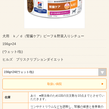
犬用 ｋ／ｄ（腎臓ケア）ビーフ＆野菜入りシチュー
156g×24
(ウェット/缶)
ヒルズ プリスクリブションダイエット
取扱い病院
あり ●療法食のため1回の注文数を10点までとさせてい
在庫
ただきます。
リンやナトリウムなどを調整し、腎臓の健康と食事量の