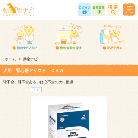
ホーム
>
動物ナビ
犬用 腎心肝アシスト ＣＫＷ
腎不全、肝不全あるいは心不全の犬に配慮