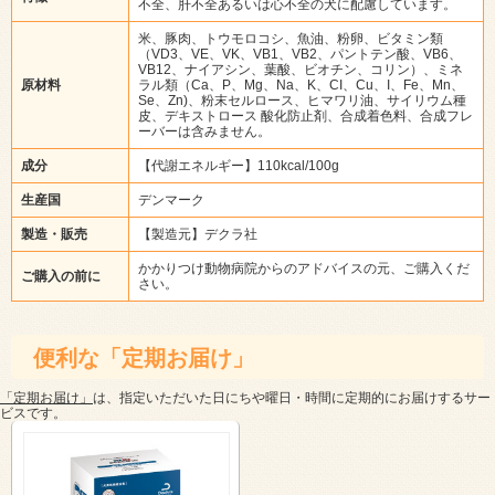
不全、肝不全あるいは心不全の犬に配慮しています。
米、豚肉、トウモロコシ、魚油、粉卵、ビタミン類
（VD3、VE、VK、VB1、VB2、パントテン酸、VB6、
VB12、ナイアシン、葉酸、ビオチン、コリン）、ミネ
原材料
ラル類（Ca、P、Mg、Na、K、CI、Cu、I、Fe、Mn、
Se、Zn)、粉末セルロース、ヒマワリ油、サイリウム種
皮、デキストロース 酸化防止剤、合成着色料、合成フレ
ーバーは含みません。
成分
【代謝エネルギー】110kcal/100g
生産国
デンマーク
製造・販売
【製造元】デクラ社
かかりつけ動物病院からのアドバイスの元、ご購入くだ
ご購入の前に
さい。
便利な「定期お届け」
「定期お届け」
は、指定いただいた日にちや曜日・時間に定期的にお届けするサー
ビスです。