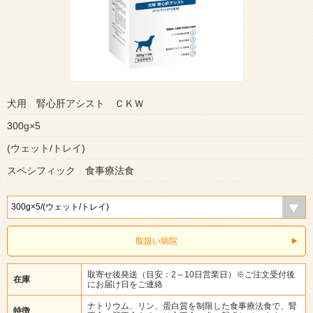
犬用 腎心肝アシスト ＣＫＷ
300g×5
(ウェット/トレイ)
スペシフィック 食事療法食
取扱い病院
取寄せ後発送（目安：2～10日営業日）※ご注文受付後
在庫
にお届け日をご連絡
ナトリウム、リン、蛋白質を制限した食事療法食で、腎
特徴