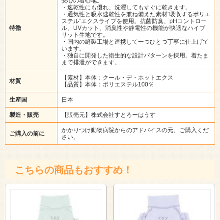
安心の着心地。
・速乾性にも優れ、洗濯してもすぐに乾きます。
・通気性と吸水速乾性を兼ね備えた素材”吸収するポリエ
ステル”エクスライブを使用。抗菌防臭、pHコントロー
特徴
ル、UVカット、消臭性や静電性の機能が快適なハイブ
リット生地です。
・国内の縫製工場と連携して一つひとつ丁寧に仕上げて
います。
・独自に開発した衛生的な設計パターンを採用。着たま
まで排泄ができます。
【素材】本体：クール・デ・ホットエクス
材質
【品質】本体：ポリエステル100％
生産国
日本
製造・販売
【販売元】株式会社すとろーはうす
かかりつけ動物病院からのアドバイスの元、ご購入くだ
ご購入の前に
さい。
こちらの商品もおすすめ！