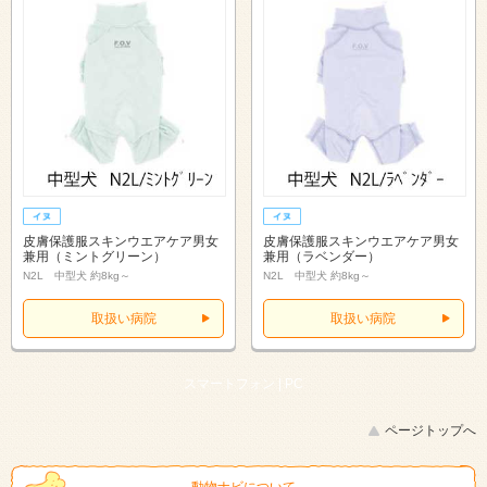
皮膚保護服スキンウエアケア男女
皮膚保護服スキンウエアケア男女
兼用（ミントグリーン）
兼用（ラベンダー）
N2L 中型犬 約8kg～
N2L 中型犬 約8kg～
取扱い病院
取扱い病院
スマートフォン |
PC
ページトップへ
動物ナビについて