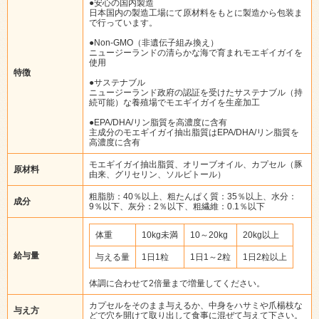
●安心の国内製造
日本国内の製造工場にて原材料をもとに製造から包装ま
で行っています。
●Non-GMO（非遺伝子組み換え）
ニュージーランドの清らかな海で育まれモエギイガイを
使用
特徴
●サステナブル
ニュージーランド政府の認証を受けたサステナブル（持
続可能）な養殖場でモエギイガイを生産加工
●EPA/DHA/リン脂質を高濃度に含有
主成分のモエギイガイ抽出脂質はEPA/DHA/リン脂質を
高濃度に含有
モエギイガイ抽出脂質、オリーブオイル、カプセル（豚
原材料
由来、グリセリン、ソルビトール）
粗脂肪：40％以上、粗たんぱく質：35％以上、水分：
成分
9％以下、灰分：2％以下、粗繊維：0.1％以下
体重
10kg未満
10～20kg
20kg以上
給与量
与える量
1日1粒
1日1～2粒
1日2粒以上
体調に合わせて2倍量まで増量してください。
カプセルをそのまま与えるか、中身をハサミや爪楊枝な
与え方
どで穴を開けて取り出して食事に混ぜて与えて下さい。