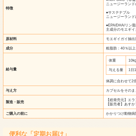
ニュージーランド
特徴
●サステナブル
ニュージーランド
●EPA/DHA/リ
主成分のモエギイガ
原材料
モエギイガイ抽出
成分
粗脂肪：40％以上
体重
10
給与量
与える量
1日
体調に合わせて2
与え方
カプセルをそのま
【総発売元】エラ
製造・販売
【販売者】あすか
ご購入の前に
かかりつけ動物病
便利な「定期お届け」