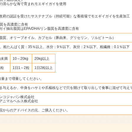
の清らかな海で育まれモエギイガイを使用
政府の認証を受けたサステナブル（持続可能）な養殖場でモエギイガイを生産加工
ン脂質を高濃度に含有
イ抽出脂質はEPA/DHA/リン脂質を高濃度に含有
脂質、オリーブオイル、カプセル（豚由来、グリセリン、ソルビトール）
、粗たんぱく質：35％以上、水分：9％以下、灰分：2％以下、粗繊維：0.1％以下
kg未満
10～20kg
20kg以上
1粒
1日1～2粒
1日2粒以上
倍量まで増量してください。
ま与えるか、中身をハサミや爪楊枝などで穴を開けて取り出して食事に混ぜて与え
ンコジャパン株式会社
アニマルヘルス株式会社
院からのアドバイスの元、ご購入ください。