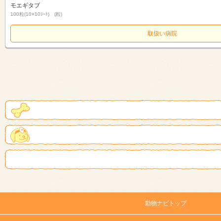
モエギタブ
100粒(10×10ｼｰﾄ) (粒)
取扱い病院
動物ナビトップ