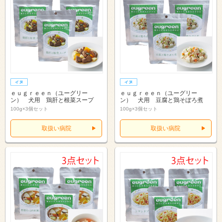
ｅｕｇｒｅｅｎ（ユーグリー
ｅｕｇｒｅｅｎ（ユーグリー
ン） 犬用 鶏肝と根菜スープ
ン） 犬用 豆腐と鶏そぼろ煮
100g×3個セット
100g×3個セット
取扱い病院
取扱い病院