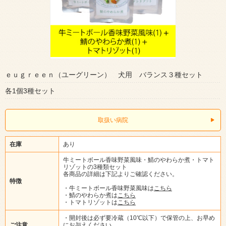
ｅｕｇｒｅｅｎ（ユーグリーン） 犬用 バランス３種セット
各1個3種セット
取扱い病院
在庫
あり
牛ミートボール香味野菜風味・鯖のやわらか煮・トマト
リゾットの3種類セット
各商品の詳細は下記よりご確認ください。
特徴
・牛ミートボール香味野菜風味は
こちら
・鯖のやわらか煮は
こちら
・トマトリゾットは
こちら
・開封後は必ず要冷蔵（10℃以下）で保管の上、お早め
ご注意
にお与えください。