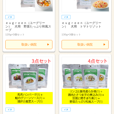
ｅｕｇｒｅｅｎ（ユーグリー
ｅｕｇｒｅｅｎ（ユーグリー
ン） 犬用 野菜たっぷり和風ス
ン） 犬用 トマトリゾット
ープ
120g×3個セット
130g×3個セット
取扱い病院
取扱い病院