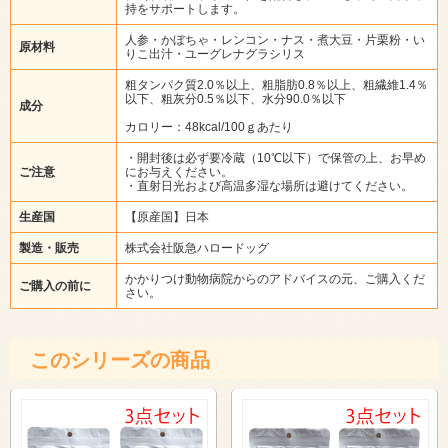
持をサポートします。
人参・かぼちゃ・レンコン・ナス・煮大豆・片栗粉・い
原材料
りこ出汁・ユーグレナグラシリス
粗タンパク質2.0％以上、粗脂肪0.8％以上、粗繊維1.4％
以下、粗灰分0.5％以下、水分90.0％以下
成分
カロリー：48kcal/100ｇあたり
・開封後は必ず要冷蔵（10℃以下）で保管の上、お早め
ご注意
にお与えください。
・直射日光および高温多湿な場所は避けてください。
生産国
【原産国】日本
製造・販売
株式会社阪急ハロードッグ
かかりつけ動物病院からのアドバイスの元、ご購入くだ
ご購入の前に
さい。
このシリーズの商品