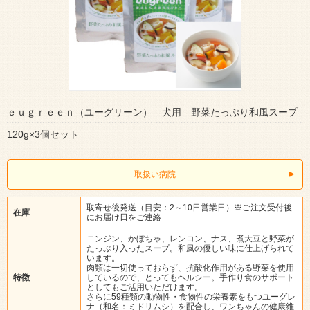
ｅｕｇｒｅｅｎ（ユーグリーン） 犬用 野菜たっぷり和風スープ
120g×3個セット
取扱い病院
取寄せ後発送（目安：2～10日営業日）※ご注文受付後
在庫
にお届け日をご連絡
ニンジン、かぼちゃ、レンコン、ナス、煮大豆と野菜が
たっぷり入ったスープ。和風の優しい味に仕上げられて
います。
肉類は一切使っておらず、抗酸化作用がある野菜を使用
特徴
しているので、とってもヘルシー。手作り食のサポート
としてもご活用いただけます。
さらに59種類の動物性・食物性の栄養素をもつユーグレ
ナ（和名：ミドリムシ）を配合し、ワンちゃんの健康維