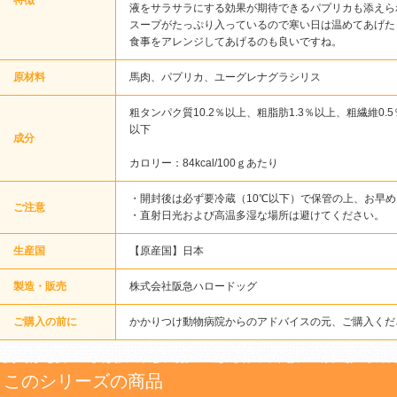
特徴
液をサラサラにする効果が期待できるパプリカも添えら
スープがたっぷり入っているので寒い日は温めてあげた
食事をアレンジしてあげるのも良いですね。
原材料
馬肉、パプリカ、ユーグレナグラシリス
粗タンパク質10.2％以上、粗脂肪1.3％以上、粗繊維0.5
以下
成分
カロリー：84kcal/100ｇあたり
・開封後は必ず要冷蔵（10℃以下）で保管の上、お早
ご注意
・直射日光および高温多湿な場所は避けてください。
生産国
【原産国】日本
製造・販売
株式会社阪急ハロードッグ
ご購入の前に
かかりつけ動物病院からのアドバイスの元、ご購入くだ
このシリーズの商品