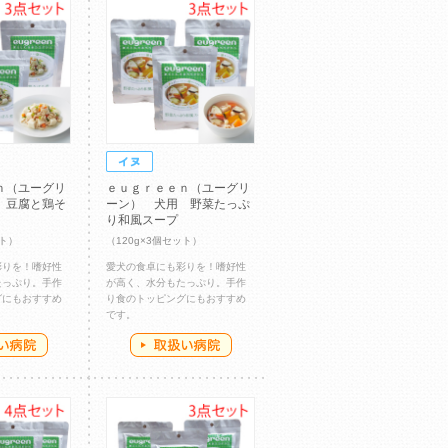
ｎ（ユーグリ
ｅｕｇｒｅｅｎ（ユーグリ
 豆腐と鶏そ
ーン） 犬用 野菜たっぷ
り和風スープ
ット）
（120g×3個セット）
彩りを！嗜好性
愛犬の食卓にも彩りを！嗜好性
たっぷり。手作
が高く、水分もたっぷり。手作
グにもおすすめ
り食のトッピングにもおすすめ
です。