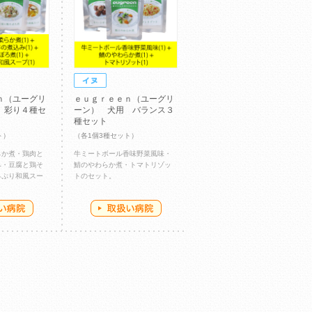
ｎ（ユーグリ
ｅｕｇｒｅｅｎ（ユーグリ
 彩り４種セ
ーン） 犬用 バランス３
種セット
ト）
（各1個3種セット）
らか煮・鶏肉と
牛ミートボール香味野菜風味・
み・豆腐と鶏そ
鯖のやわらか煮・トマトリゾッ
っぷり和風スー
トのセット。