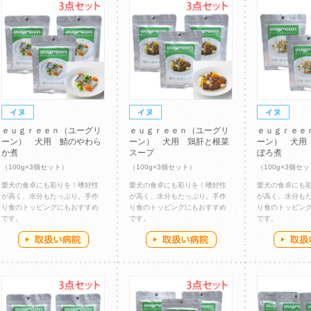
ｅｕｇｒｅｅｎ（ユーグリ
ｅｕｇｒｅｅｎ（ユーグリ
ｅｕｇｒｅｅ
ーン） 犬用 鯖のやわら
ーン） 犬用 鶏肝と根菜
ーン） 犬用
か煮
スープ
ぼろ煮
（100g×3個セット）
（100g×3個セット）
（100g×3個セ
愛犬の食卓にも彩りを！嗜好性
愛犬の食卓にも彩りを！嗜好性
愛犬の食卓にも
が高く、水分もたっぷり。手作
が高く、水分もたっぷり。手作
が高く、水分も
り食のトッピングにもおすすめ
り食のトッピングにもおすすめ
り食のトッピン
です。
です。
です。