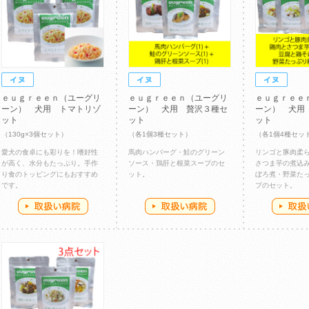
ｅｕｇｒｅｅｎ（ユーグリ
ｅｕｇｒｅｅｎ（ユーグリ
ｅｕｇｒｅｅ
ーン） 犬用 トマトリゾ
ーン） 犬用 贅沢３種セ
ーン） 犬用
ット
ット
ット
（130g×3個セット）
（各1個3種セット）
（各1個4種セッ
愛犬の食卓にも彩りを！嗜好性
馬肉ハンバーグ・鮭のグリーン
リンゴと豚肉柔
が高く、水分もたっぷり。手作
ソース・鶏肝と根菜スープのセ
さつま芋の煮込
り食のトッピングにもおすすめ
ット。
ぼろ煮・野菜た
です。
プのセット。