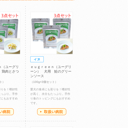
ｎ（ユーグリ
ｅｕｇｒｅｅｎ（ユーグリ
 鶏肉とさつ
ーン） 犬用 鮭のグリー
ンソース
ット）
（100g×3個セット）
彩りを！嗜好性
愛犬の食卓にも彩りを！嗜好性
たっぷり。手作
が高く、水分もたっぷり。手作
グにもおすすめ
り食のトッピングにもおすすめ
です。