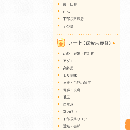
歯・口腔
がん
下部尿路疾患
その他
幼齢、妊娠・授乳期
アダルト
高齢用
太り気味
皮膚・毛艶の健康
胃腸・皮膚
毛玉
自然派
室内飼い
下部尿路リスク
避妊・去勢