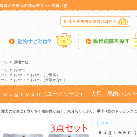
ホーム
>
動物ナビ
ホーム
>
おやつ
ホーム
>
おやつ
>
おやつ（ご褒美）
ホーム
>
おやつ
>
おやつ（食欲がない）
ｅｕｇｒｅｅｎ（ユーグリーン） 犬用 馬肉ハンバ
愛犬の食卓にも彩りを！嗜好性が高く、水分もたっぷり。手作り食のトッピングに
ｅｕｇｒｅｅｎ（