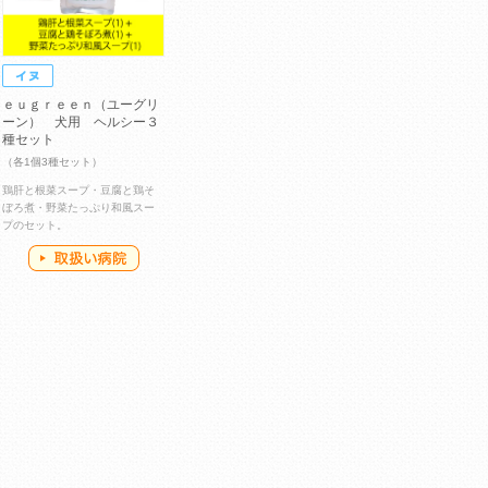
ｅｕｇｒｅｅｎ（ユーグリ
ーン） 犬用 ヘルシー３
種セット
（各1個3種セット）
鶏肝と根菜スープ・豆腐と鶏そ
ぼろ煮・野菜たっぷり和風スー
プのセット。