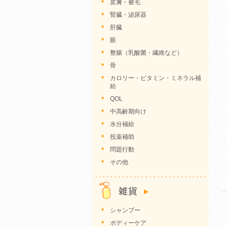
皮膚・被毛
腎臓・泌尿器
肝臓
眼
整腸（乳酸菌・繊維など）
骨
カロリー・ビタミン・ミネラル補
給
QOL
中高齢期向け
水分補給
投薬補助
問題行動
その他
シャンプー
ボディーケア