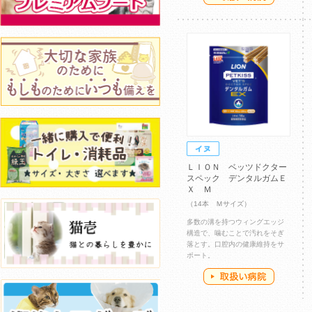
ＬＩＯＮ ベッツドクター
スペック デンタルガムＥ
Ｘ Ｍ
（14本 Ｍサイズ）
多数の溝を持つウィングエッジ
構造で、噛むことで汚れをそぎ
落とす。口腔内の健康維持をサ
ポート。