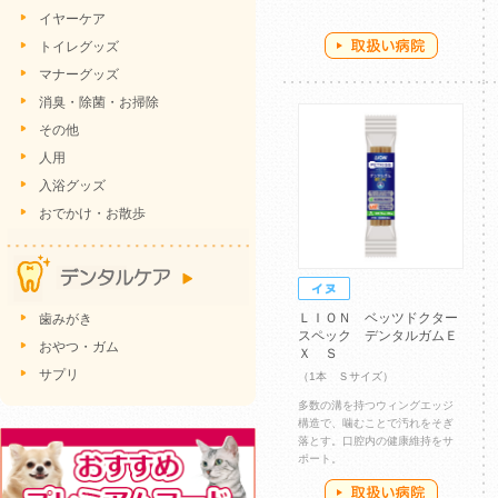
イヤーケア
トイレグッズ
マナーグッズ
消臭・除菌・お掃除
その他
人用
入浴グッズ
おでかけ・お散歩
ＬＩＯＮ ベッツドクター
歯みがき
スペック デンタルガムＥ
おやつ・ガム
Ｘ Ｓ
サプリ
（1本 Ｓサイズ）
多数の溝を持つウィングエッジ
構造で、噛むことで汚れをそぎ
落とす。口腔内の健康維持をサ
ポート。