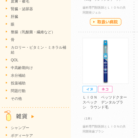
皮膚・被毛
歯科専門獣医師とＬＩＯＮの共
腎臓・泌尿器
同開発ジェル
肝臓
眼
整腸（乳酸菌・繊維など）
骨
カロリー・ビタミン・ミネラル補
給
QOL
中高齢期向け
水分補給
投薬補助
問題行動
ＬＩＯＮ ベッツドクター
その他
スペック デンタルブラ
シ ラウンド毛
（1本）
歯科専門獣医師とＬＩＯＮの共
シャンプー
同開発歯ブラシ
ボディーケア