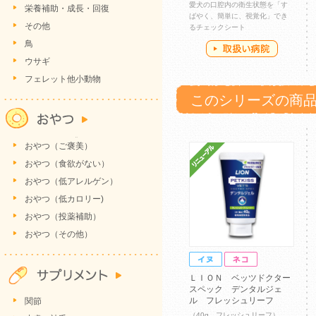
愛犬の口腔内の衛生状態を「す
栄養補助・成長・回復
ばやく、簡単に、視覚化」でき
その他
るチェックシート
鳥
ウサギ
フェレット他小動物
このシリーズの商
おやつ（ご褒美）
おやつ（食欲がない）
おやつ（低アレルゲン）
おやつ（低カロリー)
おやつ（投薬補助）
おやつ（その他）
ＬＩＯＮ ベッツドクター
スペック デンタルジェ
ル フレッシュリーフ
関節
（40g フレッシュリーフ）