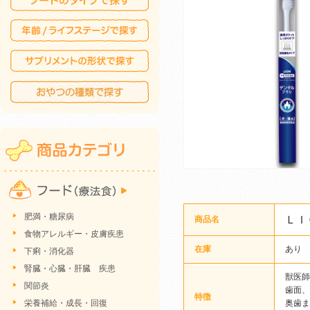
肥満・糖尿病
ＬＩ
商品名
食物アレルギー・皮膚疾患
在庫
あり
下痢・消化器
腎臓・心臓・肝臓 疾患
獣医師
関節炎
歯面、
特徴
栄養補給・成長・回復
奥歯ま