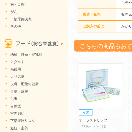
毛先や
歯・口腔
がん
製造・販売
販売元
下部尿路疾患
ご購入の前に
かかり
その他
こちらの商品もお
幼齢、妊娠・授乳期
アダルト
高齢用
太り気味
皮膚・毛艶の健康
胃腸・皮膚
毛玉
自然派
室内飼い
オーラストリップ
下部尿路リスク
（12枚入 (シート)）
避妊・去勢