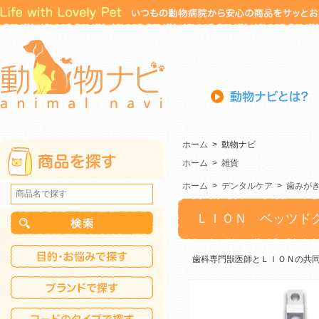
ホーム
>
動物ナビ
ホーム
>
雑貨
ホーム
>
デンタルケア
>
歯みが
ＬＩＯＮ ベッツド
歯科専門獣医師とＬＩＯＮの共