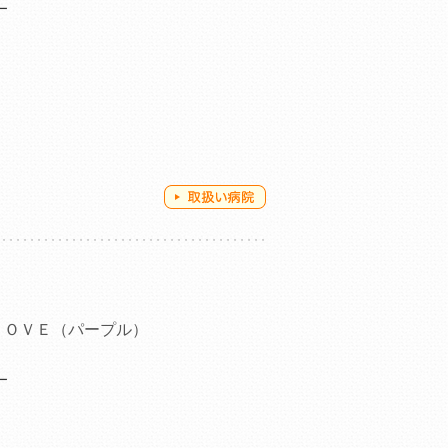
ー
ＬＯＶＥ（パープル）
ー