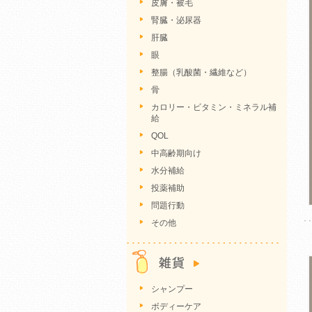
皮膚・被毛
腎臓・泌尿器
肝臓
眼
整腸（乳酸菌・繊維など）
骨
カロリー・ビタミン・ミネラル補
給
QOL
中高齢期向け
水分補給
投薬補助
問題行動
その他
シャンプー
ボディーケア