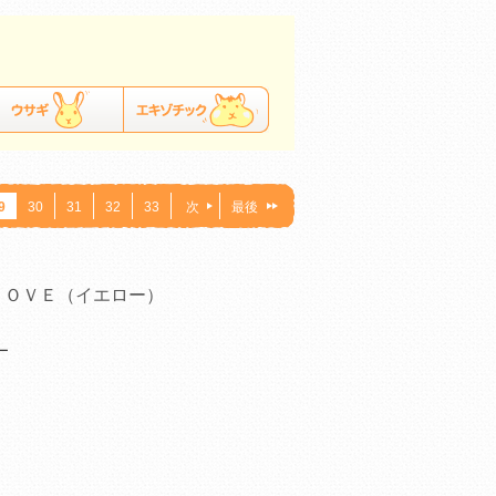
9
30
31
32
33
次
最後
ＬＯＶＥ（イエロー）
ー