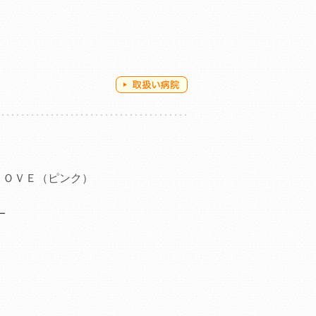
ＬＯＶＥ（ピンク）
ー