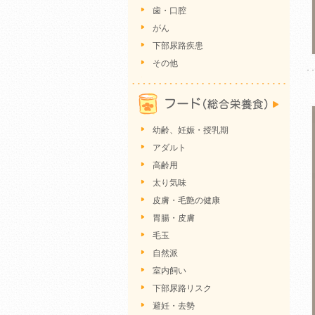
歯・口腔
がん
下部尿路疾患
その他
幼齢、妊娠・授乳期
アダルト
高齢用
太り気味
皮膚・毛艶の健康
胃腸・皮膚
毛玉
自然派
室内飼い
下部尿路リスク
避妊・去勢