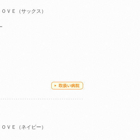
ＬＯＶＥ（サックス）
ー
ＬＯＶＥ（ネイビー）