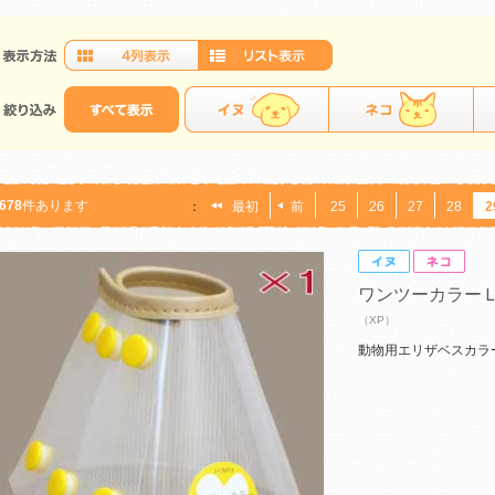
678
件あります
：
最初
前
25
26
27
28
2
ワンツーカラー
（XP）
動物用エリザベスカラ