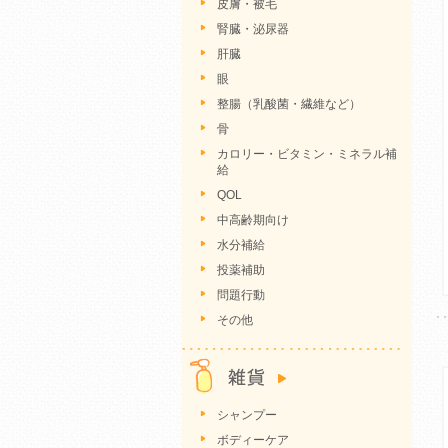
皮膚・被毛
腎臓・泌尿器
肝臓
眼
整腸（乳酸菌・繊維など）
骨
カロリー・ビタミン・ミネラル補
給
QOL
中高齢期向け
水分補給
投薬補助
問題行動
その他
シャンプー
ボディーケア