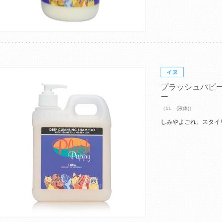
プラッシュパピ
ー
（1L (液体)）
しみやよごれ、スタイ