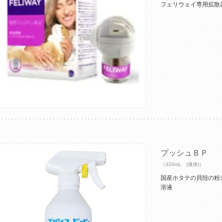
フェリウェイ専用拡散
プッシュＢＰ
（320mL (液体)）
国産ホタテの貝殻の粉
溶液