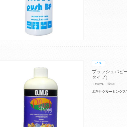
プラッシュパピ
タイプ）
（500mL (液体)）
水溶性グルーミングス