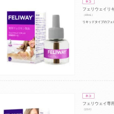
フェリウェイリ
（48mL）
リキッドタイプのフェ
フェリウェイ専
（1ｾｯﾄ）