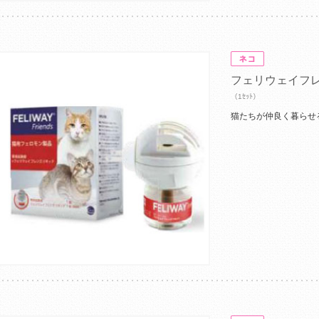
フェリウェイフ
（1ｾｯﾄ）
猫たちが仲良く暮らせ