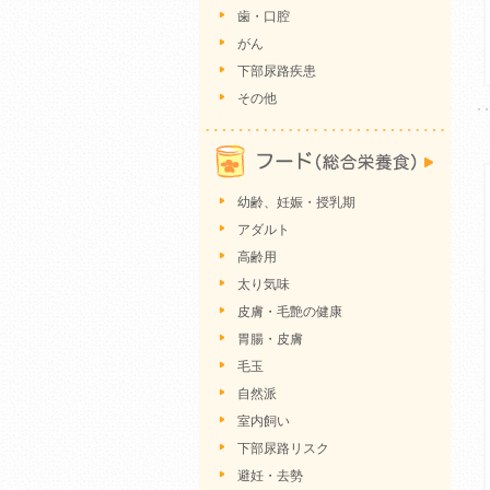
歯・口腔
がん
下部尿路疾患
その他
幼齢、妊娠・授乳期
アダルト
高齢用
太り気味
皮膚・毛艶の健康
胃腸・皮膚
毛玉
自然派
室内飼い
下部尿路リスク
避妊・去勢