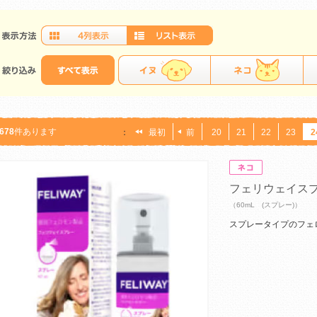
678
件あります
：
最初
前
20
21
22
23
2
フェリウェイス
（60mL (スプレー)）
スプレータイプのフェ