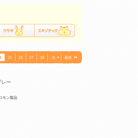
4
25
26
27
28
次
最後
プレー
ロモン製品