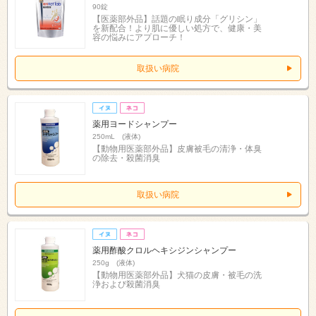
90錠
【医薬部外品】話題の眠り成分「グリシン」
を新配合！より肌に優しい処方で、健康・美
容の悩みにアプローチ！
取扱い病院
薬用ヨードシャンプー
250mL (液体)
【動物用医薬部外品】皮膚被毛の清浄・体臭
の除去・殺菌消臭
取扱い病院
薬用酢酸クロルヘキシジンシャンプー
250g (液体)
【動物用医薬部外品】犬猫の皮膚・被毛の洗
浄および殺菌消臭