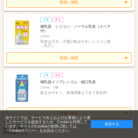
取扱い病院
哺乳器 シリコン・ノーマル乳首（スペア
付）
120ml
乳首は子犬・子猫が飲みやすいシリコン製
（丸穴）
取扱い病院
哺乳器イソプレンゴム・細口乳首
120mL 1個
飲ませやすく、煮沸消毒もできて衛生的
取扱い病院
当サイトでは、サービス向上およびお客様により適
したサービスを提供するため、Cookieを利用して
承諾する
います。サイトのCookieの使用に関しては、
[601～678件]
「Cookieポリシー」
をお読みください。
678件あります