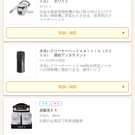
トル） ホワイト
ホワイト
今ある家庭用掃除機の先に取り付けるだけで
水洗い掃除機に早変わりさせる、世界初のク
リーナーヘッド
取扱い病院
水洗いクリーナーヘッドｓｗｉｔｌｅ（スイ
トル） 接続アッタチメント
ﾐｰﾚ･ｴﾚｸﾄﾛﾗｯｸｽ対応
水洗いクリーナーヘッド switleを特定メーカ
ーの掃除機に接続できる、継手パイプ
取扱い病院
炭酸泉ＥＸ
24包入 (粉末)
お家のお風呂で簡単炭酸泉