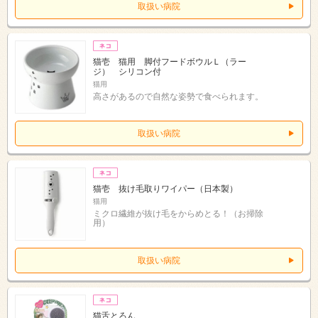
取扱い病院
猫壱 猫用 脚付フードボウルＬ（ラー
ジ） シリコン付
猫用
高さがあるので自然な姿勢で食べられます。
取扱い病院
猫壱 抜け毛取りワイパー（日本製）
猫用
ミクロ繊維が抜け毛をからめとる！（お掃除
用）
取扱い病院
猫舌とろん