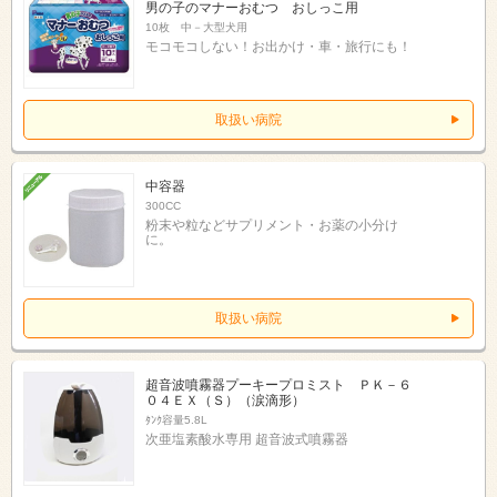
男の子のマナーおむつ おしっこ用
10枚 中－大型犬用
モコモコしない！お出かけ・車・旅行にも！
取扱い病院
中容器
300CC
粉末や粒などサプリメント・お薬の小分け
に。
取扱い病院
超音波噴霧器プーキープロミスト ＰＫ－６
０４ＥＸ（Ｓ）（涙滴形）
ﾀﾝｸ容量5.8L
次亜塩素酸水専用 超音波式噴霧器