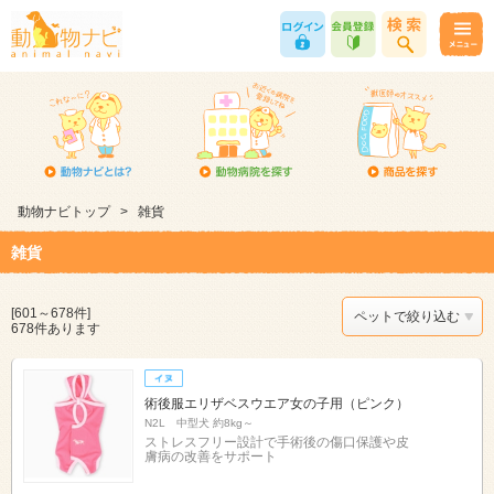
動物ナビトップ
>
雑貨
雑貨
[601～678件]
ペットで絞り込む
678件あります
術後服エリザベスウエア女の子用（ピンク）
N2L 中型犬 約8kg～
ストレスフリー設計で手術後の傷口保護や皮
膚病の改善をサポート