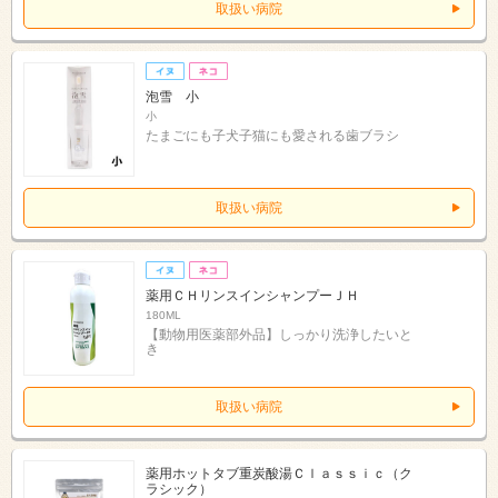
取扱い病院
泡雪 小
小
たまごにも子犬子猫にも愛される歯ブラシ
取扱い病院
薬用ＣＨリンスインシャンプーＪＨ
180ML
【動物用医薬部外品】しっかり洗浄したいと
き
取扱い病院
薬用ホットタブ重炭酸湯Ｃｌａｓｓｉｃ（ク
ラシック）