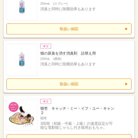
250mL (スプレー)
消臭と同時に除菌効果もあります
取扱い病院
猫の尿臭を消す消臭剤 詰替え用
250mL (液体)
消臭と同時に除菌効果もあります
取扱い病院
猫壱 キャッチ・ミー・イフ・ユー・キャン
２
猫用
3段階（初級・中級・上級）の速度設定が可
能な電動猫じゃらし付き猫用おもちゃ。