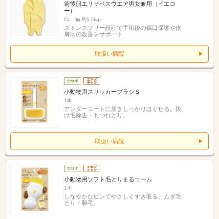
術後服エリザベスウエア男女兼用（イエロ
ー）
CL 猫 約5.5kg～
ストレスフリー設計で手術後の傷口保護や皮
膚病の改善をサポート
取扱い病院
小動物用スリッカーブラシＳ
1本
アンダーコートに届きしっかりほぐせる。抜
け毛除去・もつれとり。
取扱い病院
小動物用ソフト毛とりまるコーム
1本
しなやかなピンでやさしくすき取る。ムダ毛
とり・製毛。