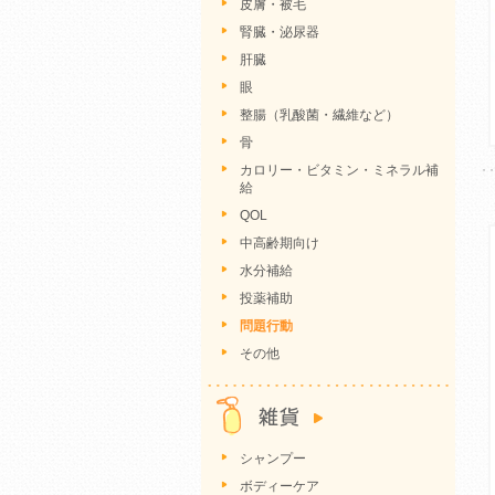
皮膚・被毛
腎臓・泌尿器
肝臓
眼
整腸（乳酸菌・繊維など）
骨
カロリー・ビタミン・ミネラル補
給
QOL
中高齢期向け
水分補給
投薬補助
問題行動
その他
シャンプー
ボディーケア