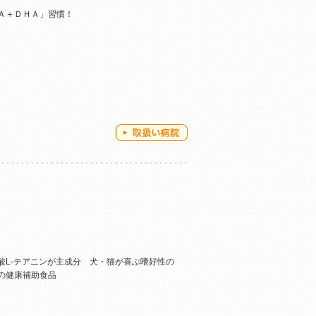
Ａ＋ＤＨＡ」習慣！
酸L-テアニンが主成分 犬・猫が喜ぶ嗜好性の
の健康補助食品