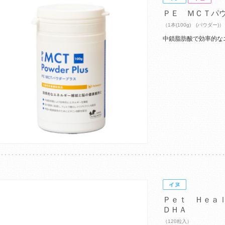
ＰＥ ＭＣＴパ
（1本(100g) (パウダー)）
中鎖脂肪酸で効率的な
Ｐｅｔ Ｈｅａ
ＤＨＡ
（120粒入）