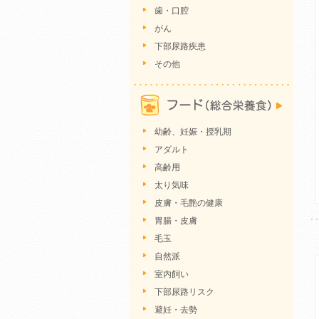
歯・口腔
がん
下部尿路疾患
その他
幼齢、妊娠・授乳期
アダルト
高齢用
太り気味
皮膚・毛艶の健康
胃腸・皮膚
毛玉
自然派
室内飼い
下部尿路リスク
避妊・去勢