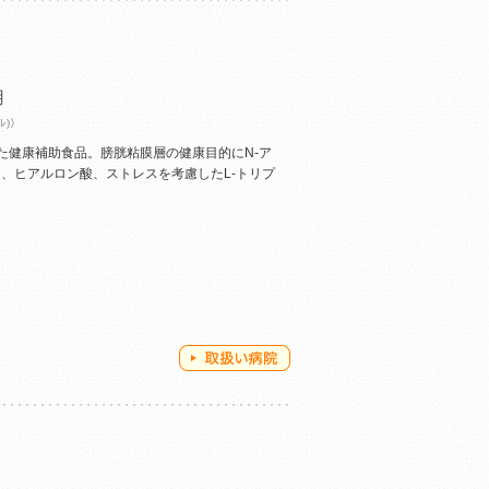
用
ル)）
た健康補助食品。膀胱粘膜層の健康目的にN-ア
ン、ヒアルロン酸、ストレスを考慮したL-トリプ