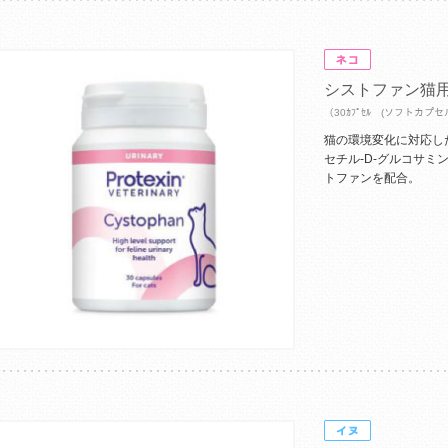
シストファン猫
（30ｶﾌﾟｾﾙ (ソフトカプセ
猫の環境変化に対応し
セチル‐D-グルコサミ
トファンを配合。