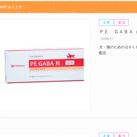
14
件あります
ＰＥ ＧＡＢＡ
（60粒入）
犬・猫のためのＱＯＬ
配合