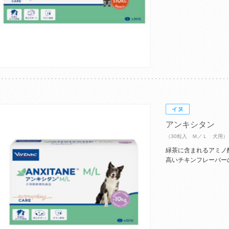
アンキシタン
（30粒入 Ｍ／Ｌ 犬用）
緑茶に含まれるアミノ
高いチキンフレーバー