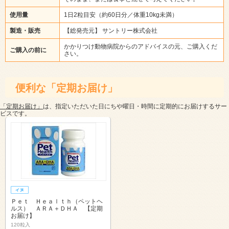
使用量
1日2粒目安（約60日分／体重10kg未満）
製造・販売
【総発売元】 サントリー株式会社
かかりつけ動物病院からのアドバイスの元、ご購入くだ
ご購入の前に
さい。
便利な「定期お届け」
「定期お届け」
は、指定いただいた日にちや曜日・時間に定期的にお届けするサー
ビスです。
Ｐｅｔ Ｈｅａｌｔｈ（ペットヘ
ルス） ＡＲＡ＋ＤＨＡ 【定期
お届け】
120粒入