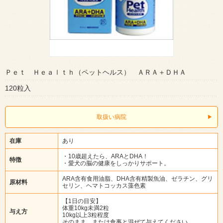
Ｐｅｔ Ｈｅａｌｔｈ（ペットヘルス） ＡＲＡ＋ＤＨＡ
120粒入
取扱い病院
在庫
あり
・10歳超えたら、ARAとDHA！
特徴
・愛犬の脳の健康をしっかりサポート。
ARA含有食用油脂、DHA含有精製魚油、ゼラチン、グリ
原材料
セリン、ヘマトコッカス藻色素
【1日の目安】
体重10kg未満2粒
与え方
10kg以上3粒程度
そのまま、または食事と混ぜて与えてください。