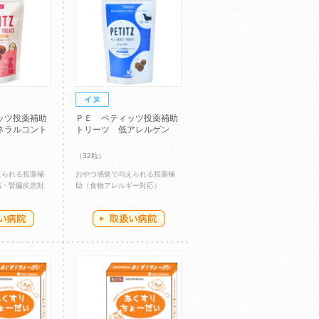
ッツ投薬補助
ＰＥ ペティッツ投薬補助
ネラルコント
トリーツ 低アレルゲン
（32粒）
えられる投薬補
おやつ感覚で与えられる投薬補
臓・腎臓疾患対
助（食物アレルギー対応）