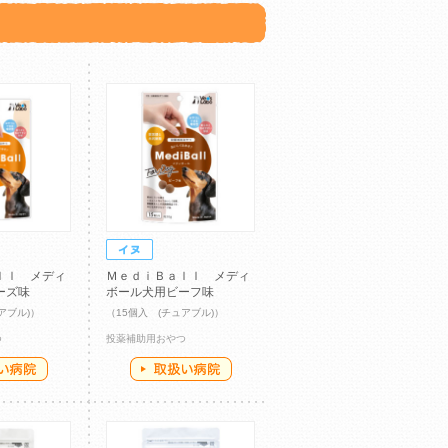
ｌｌ メディ
ＭｅｄｉＢａｌｌ メディ
ーズ味
ボール犬用ビーフ味
アブル)）
（15個入 (チュアブル)）
つ
投薬補助用おやつ