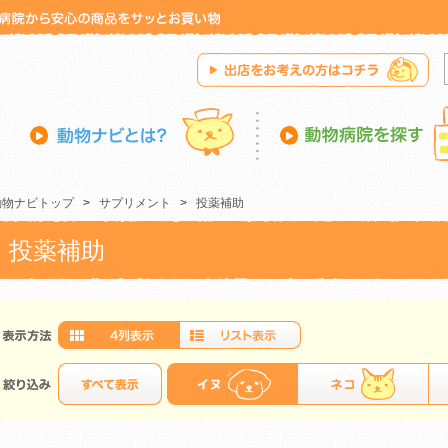
動物ナビトップ
>
サプリメント
>
投薬補助
投薬補助