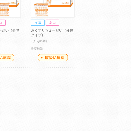
ーだい（分包
おくすりちょーだい（分包
タイプ）
（10g×5本）
投薬補助