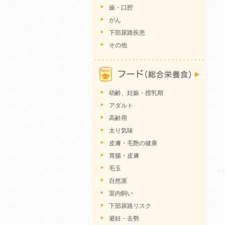
歯・口腔
がん
下部尿路疾患
その他
幼齢、妊娠・授乳期
アダルト
高齢用
太り気味
皮膚・毛艶の健康
胃腸・皮膚
毛玉
自然派
室内飼い
下部尿路リスク
避妊・去勢