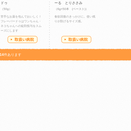
ドゥ
ーる とりささみ
（50g）
（6g×50本 (ペースト)）
苦手なお薬を包んでおいしく！
食欲回復のきっかけに。使い残
フレーバードゥはワンちゃん・
りが防げるサイズ感。
ネコちゃんへの錠剤投与をスム
ーズにします
14
件あります