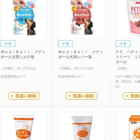
ＭｅｄｉＢａｌｌ メディ
ＭｅｄｉＢａｌｌ メディ
ＰＥ ペティ
ボール犬用ミルク味
ボール犬用レバー味
トリーツ ミ
ロール
（15個入 (チュアブル)）
（15個入 (チュアブル)）
（32粒）
投薬補助用おやつ
投薬補助用おやつ
おやつ感覚で与
助（尿石症、心
応）