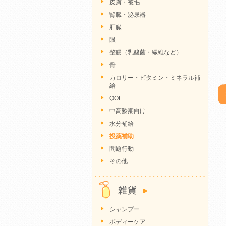
皮膚・被毛
腎臓・泌尿器
肝臓
眼
整腸（乳酸菌・繊維など）
骨
カロリー・ビタミン・ミネラル補
給
QOL
中高齢期向け
水分補給
投薬補助
問題行動
その他
シャンプー
ボディーケア