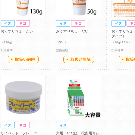
おくすりちょーだい
おくすりちょーだい
おくすりちょ
タイプ）
（130g）
（50g）
（10g×13本）
投薬補助
投薬補助
投薬補助
サイペット フレーバー
犬用 いなば 投薬用ちゅ