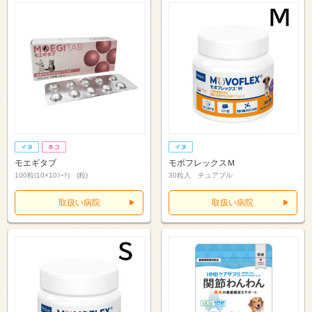
モエギタブ
モボフレックスＭ
100粒(10×10ｼｰﾄ) (粒)
30粒入 チュアブル
取扱い病院
取扱い病院