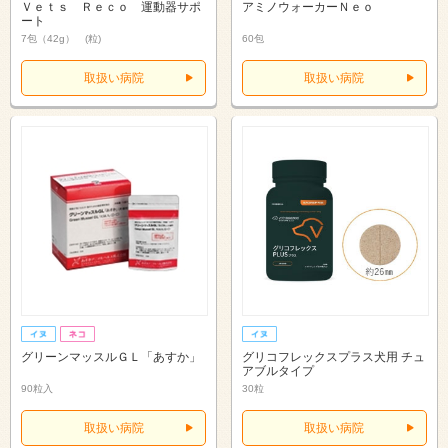
Ｖｅｔｓ Ｒｅｃｏ 運動器サポ
アミノウォーカーＮｅｏ
ート
7包（42g） (粒)
60包
取扱い病院
取扱い病院
グリーンマッスルＧＬ「あすか」
グリコフレックスプラス犬用 チュ
アブルタイプ
90粒入
30粒
取扱い病院
取扱い病院