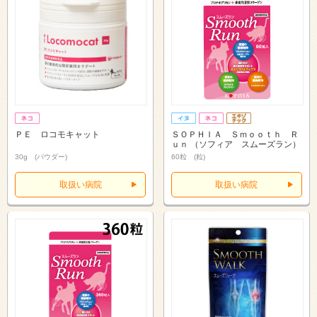
ＰＥ ロコモキャット
ＳＯＰＨＩＡ Ｓｍｏｏｔｈ Ｒ
ｕｎ （ソフィア スムーズラン）
30g (パウダー)
60粒 (粒)
取扱い病院
取扱い病院