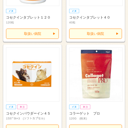
コセクインタブレット１２０
コセクインタブレット４０
120粒
40粒
取扱い病院
取扱い病院
コセクインパウダーイン４５
コラーゲット プロ
15ｶﾌﾟｾﾙ×3 (ソフトカプセル)
120G (粉末)