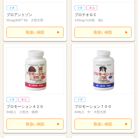
プロアントゾン
プロテオＧＣ
50mg(30ｶﾌﾟｾﾙ) 大型犬用
140mg×120粒 (粒)
取扱い病院
取扱い病院
プロモーション４２０
プロモーション７００
60粒入 小型犬・猫用
60粒入 中・大型犬用
取扱い病院
取扱い病院