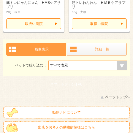
筋トレにゃんにゃん HMBケアサ
筋トレわんわん ＨＭＢケアサプ
プリ
リ
28g 猫用
56g 犬用
取扱い病院
取扱い病院
画像表示
詳細一覧
ペットで絞り込む：
スマートフォン |
PC
ページトップへ
動物ナビについて
出店をお考えの動物病院様はこちら