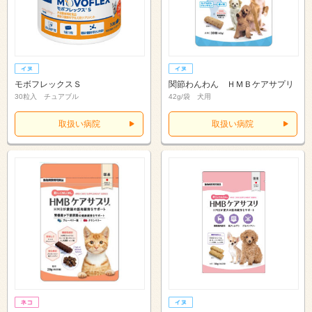
モボフレックスＳ
関節わんわん ＨＭＢケアサプリ
30粒入 チュアブル
42g/袋 犬用
取扱い病院
取扱い病院