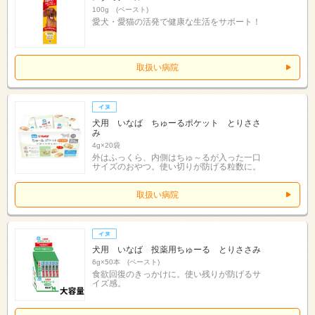
100g (ペースト)
愛犬・愛猫の活発で健康な生活をサポート！
取扱い病院
犬用 いなば ちゅーるポケット とりささ
み
4g×20袋
外はふっくら、内側はちゅ～るが入った一口
サイズのおやつ。使い切りが防げる粒数に。
取扱い病院
犬用 いなば 投薬用ちゅーる とりささみ
6g×50本 (ペースト)
食欲回復のきっかけに。使い残りが防げるサ
イズ感。