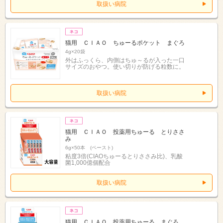
取扱い病院
猫用 ＣＩＡＯ ちゅーるポケット まぐろ
4g×20袋
外はふっくら、内側はちゅ～るが入った一口
サイズのおやつ。使い切りが防げる粒数に。
取扱い病院
猫用 ＣＩＡＯ 投薬用ちゅーる とりささ
み
6g×50本 (ペースト)
粘度3倍(CIAOちゅーるとりささみ比)、乳酸
菌1,000億個配合
取扱い病院
猫用 ＣＩＡＯ 投薬用ちゅーる まぐろ