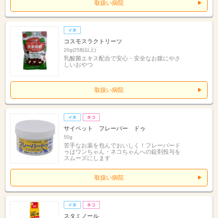
取扱い病院
コスモスラクトリーツ
20g(25粒以上)
乳酸菌エキス配合で安心・安全なお腹にやさ
しいおやつ
取扱い病院
サイペット フレーバー ドゥ
50g
苦手なお薬を包んでおいしく！フレーバード
ゥはワンちゃん・ネコちゃんへの錠剤投与を
スムーズにします
取扱い病院
スタミノール