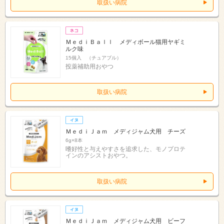
取扱い病院
ＭｅｄｉＢａｌｌ メディボール猫用ヤギミ
ルク味
15個入 （チュアブル）
投薬補助用おやつ
取扱い病院
ＭｅｄｉＪａｍ メディジャム犬用 チーズ
6g×8本
嗜好性と与えやすさを追求した、モノプロテ
インのアシストおやつ。
取扱い病院
ＭｅｄｉＪａｍ メディジャム犬用 ビーフ