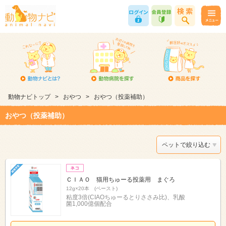
動物ナビトップ
>
おやつ
>
おやつ（投薬補助）
おやつ（投薬補助）
ペットで絞り込む
ＣＩＡＯ 猫用ちゅーる投薬用 まぐろ
12g×20本 (ペースト)
粘度3倍(CIAOちゅーるとりささみ比)、乳酸
菌1,000億個配合