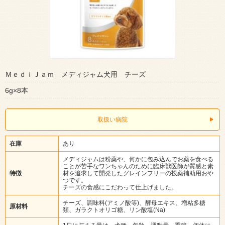
ＭｅｄｉＪａｍ メディジャム犬用 チーズ
6g×8本
取扱い病院
在庫
あり
メディジャムは粉薬や、何かに包み込んでお薬を食べる
ことが苦手なワンちゃんのために臨床獣医師が質感と素
特徴
材を追求して開発したグレインフリーの投薬補助用おや
つです。
チーズの食感にこだわって仕上げました。
チーズ、調味料(アミノ酸等)、酵母エキス、増粘多糖
原材料
類、ガラクトオリゴ糖、リン酸塩(Na)