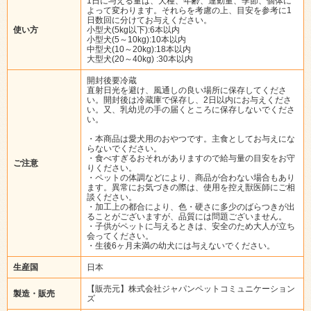
1日に与える量は、犬種、年齢、運動量、季節、個体に
よって変わります。それらを考慮の上、目安を参考に1
日数回に分けてお与えください。
使い方
小型犬(5kg以下):6本以内
小型犬(5～10kg):10本以内
中型犬(10～20kg):18本以内
大型犬(20～40kg) :30本以内
開封後要冷蔵
直射日光を避け、風通しの良い場所に保存してくださ
い。開封後は冷蔵庫で保存し、2日以内にお与えくださ
い。又、乳幼児の手の届くところに保存しないでくださ
い。
・本商品は愛犬用のおやつです。主食としてお与えにな
らないでください。
・食べすぎるおそれがありますので給与量の目安をお守
ご注意
りください。
・ペットの体調などにより、商品が合わない場合もあり
ます。異常にお気づきの際は、使用を控え獣医師にご相
談ください。
・加工上の都合により、色・硬さに多少のばらつきが出
ることがございますが、品質には問題ございません。
・子供がペットに与えるときは、安全のため大人が立ち
会ってください。
・生後6ヶ月未満の幼犬には与えないでください。
生産国
日本
【販売元】株式会社ジャパンペットコミュニケーション
製造・販売
ズ