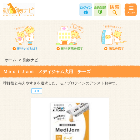
ホーム
>
動物ナビ
ＭｅｄｉＪａｍ メディジャム犬用 チーズ
嗜好性と与えやすさを追求した、モノプロテインのアシストおやつ。