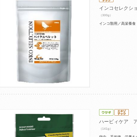
インコセレクシ
（300g）
インコ類用／高栄養食
ハービィケア 
（141g）