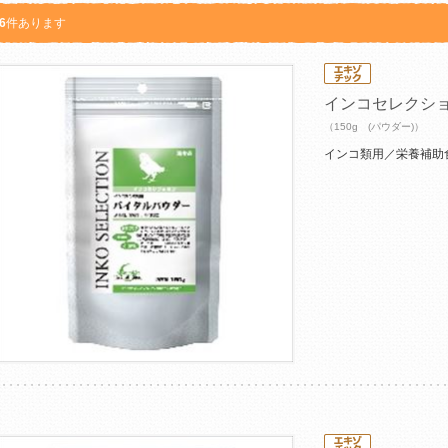
6
件あります
インコセレクシ
（150g (パウダー)）
インコ類用／栄養補助