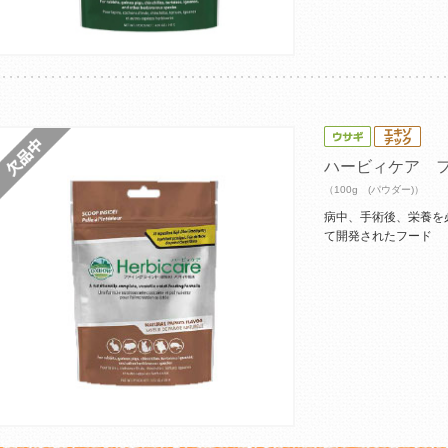
ハービィケア 
（100g (パウダー)）
病中、手術後、栄養を
て開発されたフード