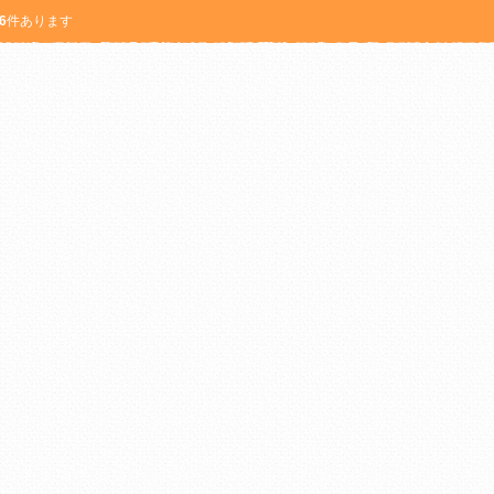
6
件あります