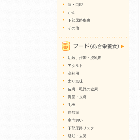
歯・口腔
がん
下部尿路疾患
その他
幼齢、妊娠・授乳期
アダルト
高齢用
太り気味
皮膚・毛艶の健康
胃腸・皮膚
毛玉
自然派
室内飼い
下部尿路リスク
避妊・去勢