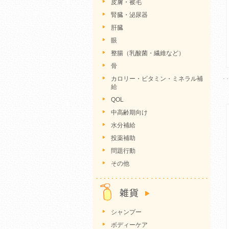
皮膚・被毛
腎臓・泌尿器
肝臓
眼
整腸（乳酸菌・繊維など）
骨
カロリー・ビタミン・ミネラル補
給
QOL
中高齢期向け
水分補給
投薬補助
問題行動
その他
シャンプー
ボディーケア