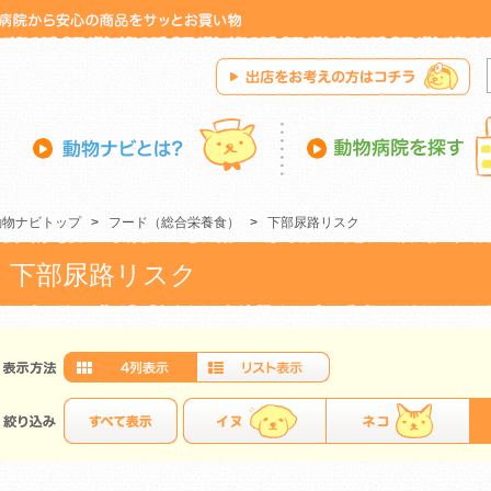
動物ナビトップ
>
フード（総合栄養食）
>
下部尿路リスク
下部尿路リスク