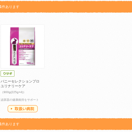
1
件あります
バニーセレクションプロ
ユリナリーケア
（900g(225g×4)）
泌尿器の健康維持をサポート
1
件あります