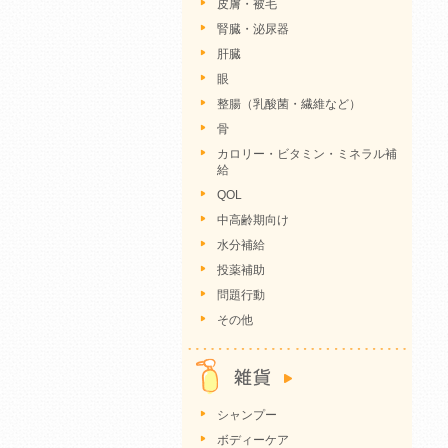
皮膚・被毛
腎臓・泌尿器
肝臓
眼
整腸（乳酸菌・繊維など）
骨
カロリー・ビタミン・ミネラル補
給
QOL
中高齢期向け
水分補給
投薬補助
問題行動
その他
シャンプー
ボディーケア