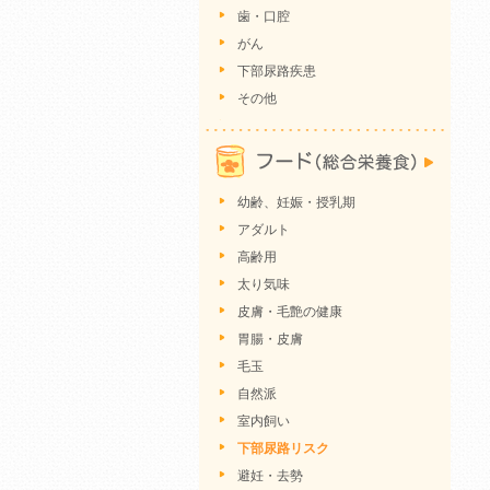
歯・口腔
がん
下部尿路疾患
その他
幼齢、妊娠・授乳期
アダルト
高齢用
太り気味
皮膚・毛艶の健康
胃腸・皮膚
毛玉
自然派
室内飼い
下部尿路リスク
避妊・去勢