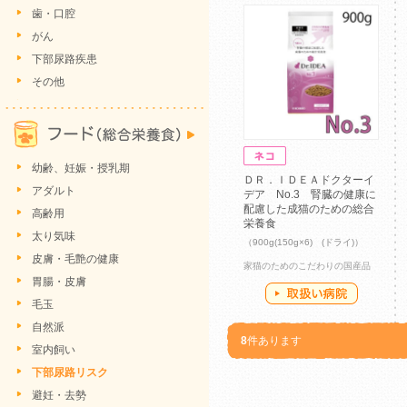
歯・口腔
がん
下部尿路疾患
その他
幼齢、妊娠・授乳期
ＤＲ．ＩＤＥＡドクターイ
アダルト
デア No.3 腎臓の健康に
配慮した成猫のための総合
高齢用
栄養食
太り気味
（900g(150g×6) (ドライ)）
皮膚・毛艶の健康
家猫のためのこだわりの国産品
胃腸・皮膚
毛玉
自然派
8
件あります
室内飼い
下部尿路リスク
避妊・去勢