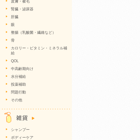
皮膚・被毛
腎臓・泌尿器
肝臓
眼
整腸（乳酸菌・繊維など）
骨
カロリー・ビタミン・ミネラル補
給
QOL
中高齢期向け
水分補給
投薬補助
問題行動
その他
シャンプー
ボディーケア