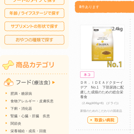
8
件あります
ＤＲ．ＩＤＥＡドクターイ
デア No.1 下部尿路に配
慮した成猫のための総合栄
肥満・糖尿病
養食
食物アレルギー・皮膚疾患
（2.4kg(400g×6) (ドライ)）
下痢・消化器
家猫のためのこだわりの国産品
腎臓・心臓・肝臓 疾患
関節炎
栄養補給・成長・回復