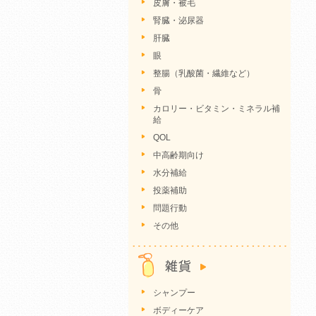
皮膚・被毛
腎臓・泌尿器
肝臓
眼
整腸（乳酸菌・繊維など）
骨
カロリー・ビタミン・ミネラル補
給
QOL
中高齢期向け
水分補給
投薬補助
問題行動
その他
シャンプー
ボディーケア