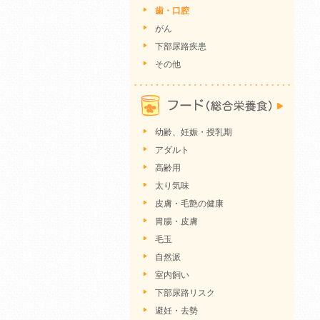
歯・口腔
がん
下部尿路疾患
その他
幼齢、妊娠・授乳期
アダルト
高齢用
太り気味
皮膚・毛艶の健康
胃腸・皮膚
毛玉
自然派
室内飼い
下部尿路リスク
避妊・去勢