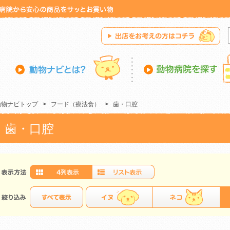
動物ナビトップ
>
フード（療法食）
>
歯・口腔
歯・口腔