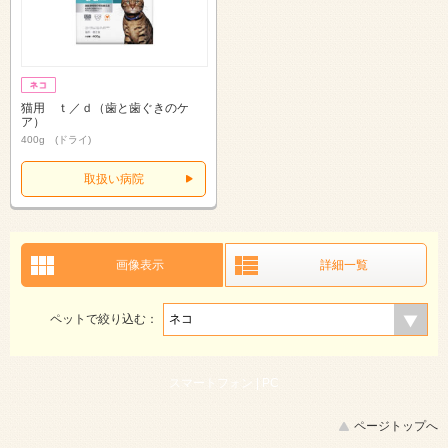
猫用 ｔ／ｄ（歯と歯ぐきのケ
ア）
400g (ドライ)
取扱い病院
画像表示
詳細一覧
ペットで絞り込む：
スマートフォン |
PC
ページトップへ