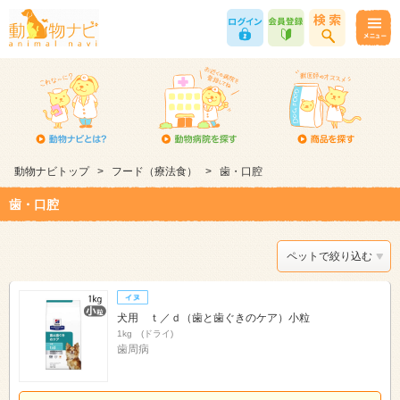
動物ナビトップ
>
フード（療法食）
>
歯・口腔
歯・口腔
ペットで絞り込む
犬用 ｔ／ｄ（歯と歯ぐきのケア）小粒
1kg (ドライ)
歯周病