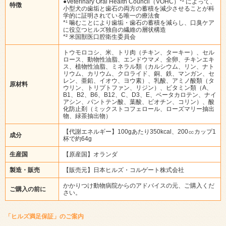
●Veterinary Oral Health Council（VOHC）*² によって、
特徴
小型犬の歯垢と歯石の両方の蓄積を減少させることが科
学的に証明されている唯一の療法食
*¹ 噛むことにより歯垢・歯石の蓄積を減らし、口臭ケア
に役立つヒルズ独自の繊維の層状構造
*² 米国獣医口腔衛生委員会
トウモロコシ、米、トリ肉（チキン、ターキー）、セル
ロース、動物性油脂、エンドウマメ、全卵、チキンエキ
ス、植物性油脂、ミネラル類（カルシウム、リン、ナト
リウム、カリウム、クロライド、銅、鉄、マンガン、セ
レン、亜鉛、イオウ、ヨウ素）、乳酸、アミノ酸類（タ
原材料
ウリン、トリプトファン、リジン）、ビタミン類（A、
B1、B2、B6、B12、C、D3、E、ベータカロテン、ナイ
アシン、パントテン酸、葉酸、ビオチン、コリン）、酸
化防止剤（ミックストコフェロール、ローズマリー抽出
物、緑茶抽出物）
【代謝エネルギー】100gあたり350kcal、200㏄カップ1
成分
杯で約64g
生産国
【原産国】オランダ
製造・販売
【販売元】日本ヒルズ・コルゲート株式会社
かかりつけ動物病院からのアドバイスの元、ご購入くだ
ご購入の前に
さい。
「ヒルズ満足保証」のご案内