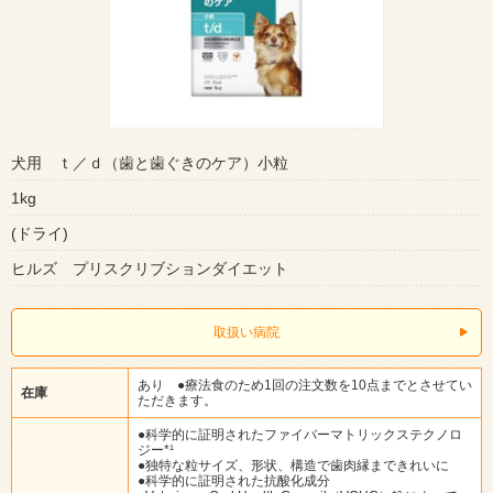
犬用 ｔ／ｄ（歯と歯ぐきのケア）小粒
1kg
(ドライ)
ヒルズ プリスクリブションダイエット
取扱い病院
あり ●療法食のため1回の注文数を10点までとさせてい
在庫
ただきます。
●科学的に証明されたファイバーマトリックステクノロ
ジー*¹
●独特な粒サイズ、形状、構造で歯肉縁まできれいに
●科学的に証明された抗酸化成分