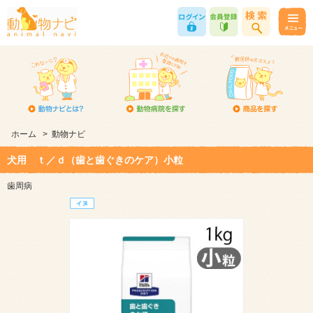
ホーム
>
動物ナビ
犬用 ｔ／ｄ（歯と歯ぐきのケア）小粒
歯周病