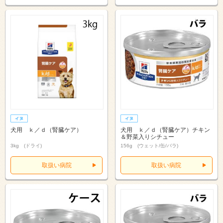
犬用 ｋ／ｄ（腎臓ケア）
犬用 ｋ／ｄ（腎臓ケア）チキン
＆野菜入りシチュー
3kg (ドライ)
156g (ウェット/缶/バラ)
取扱い病院
取扱い病院