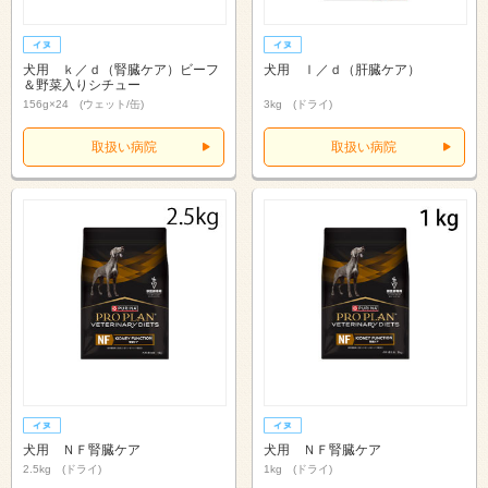
犬用 ｋ／ｄ（腎臓ケア）ビーフ
犬用 ｌ／ｄ（肝臓ケア）
＆野菜入りシチュー
156g×24 (ウェット/缶)
3kg (ドライ)
取扱い病院
取扱い病院
犬用 ＮＦ腎臓ケア
犬用 ＮＦ腎臓ケア
2.5kg (ドライ)
1kg (ドライ)