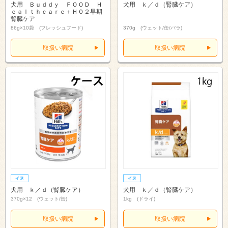
犬用 Ｂｕｄｄｙ ＦＯＯＤ Ｈ
犬用 ｋ／ｄ（腎臓ケア）
ｅａｌｔｈｃａｒｅ＋Ｈ０２早期
腎臓ケア
86g×10袋 (フレッシュフード)
370g (ウェット/缶/バラ)
取扱い病院
取扱い病院
犬用 ｋ／ｄ（腎臓ケア）
犬用 ｋ／ｄ（腎臓ケア）
370g×12 (ウェット/缶)
1kg (ドライ)
取扱い病院
取扱い病院