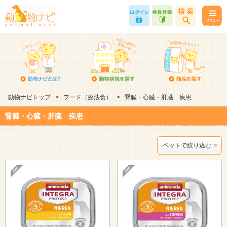
動物ナビトップ
>
フード（療法食）
>
腎臓・心臓・肝臓 疾患
腎臓・心臓・肝臓 疾患
ペットで絞り込む